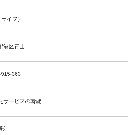
e（ライフ）
都港区青山
-915-363
化サービスの斡旋
 彩