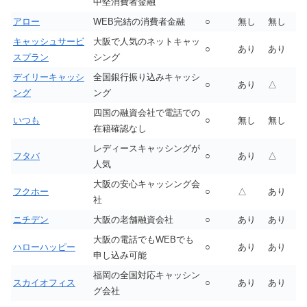
中堅消費者金融
アロー
WEB完結の消費者金融
○
無し
無し
キャッシュサービ
大阪で人気のネットキャッ
○
あり
あり
スプラン
シング
デイリーキャッシ
全国銀行振り込みキャッシ
○
あり
△
ング
ング
四国の融資会社で電話での
いつも
○
無し
無し
在籍確認なし
レディースキャッシングが
フタバ
○
あり
△
人気
大阪の安心キャッシング会
フクホー
○
△
あり
社
ニチデン
大阪の老舗融資会社
○
あり
あり
大阪の電話でもWEBでも
ハローハッピー
○
あり
あり
申し込み可能
福岡の全国対応キャッシン
スカイオフィス
○
あり
あり
グ会社