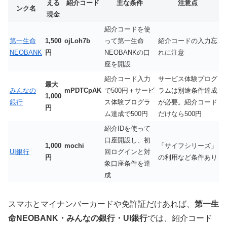
える
紹介コード
主な条件
注意点
ンク名
現金
紹介コードを使
第一生命
1,500
ojLoh7b
って第一生命
紹介コードの入力忘
NEOBANK
円
NEOBANKの口
れに注意
座を開設
紹介コード入力
サービス体験プログ
最大
みんなの
mPDTCpAK
で500円＋サービ
ラムは別途条件達成
1,000
銀行
ス体験プログラ
が必要。紹介コード
円
ム達成で500円
だけなら500円
紹介IDを使って
口座開設し、初
1,000
mochi
「サイフシリーズ」
UI銀行
回ログインと対
円
の利用など条件あり
象口座条件を達
成
スマホとマイナンバーカードや免許証だけあれば、
第一生
命NEOBANK・みんなの銀行・UI銀行
では、紹介コード