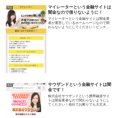
マイレーターという金融サイトは
闇金
闇金なので借りないように！
マイレーターという金融サイトは闇金業
者が運営しているホームページなので関
わらないようにしてください！ピンチの
時の強い味方！最短15分で対応完了！無
職の方以外ほぼ確実！などいかにもすぐ
にお金を貸してくれるように書いていま
すが、信じてはいけませ...
サウザンドという金融サイトは闇
闇金
金です！
株式会社サウザンドという携帯融資サイ
トは闇金業者なので関わらないようにし
てください！他社でお断りでも大丈夫、
専業主婦・パートでもOK,女性対象金利
2.8％～、秘密厳守で最短１０分融資！な
んて書いていますが全部ウソですよ！会