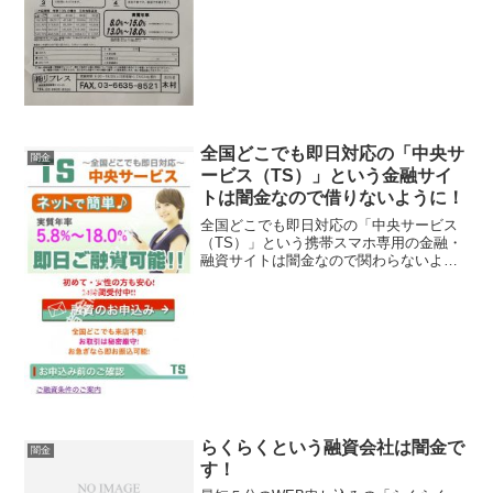
ください！年率8.0%〜15.0％で最大500
万円を融資してくれるという内容です！
でもこんな融...
全国どこでも即日対応の「中央サ
闇金
ービス（TS）」という金融サイ
トは闇金なので借りないように！
全国どこでも即日対応の「中央サービス
（TS）」という携帯スマホ専用の金融・
融資サイトは闇金なので関わらないよう
にしてください！実質年率5.8％〜
18.0％、即日ご融資可能、初めて・女性
の方も安心、お取り引きは秘密厳守、な
んていっていますが、...
らくらくという融資会社は闇金で
闇金
す！