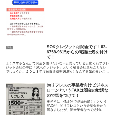
社名：株式会社サウ...
SOKクレジットは闇金です！03-
闇金
6758-9615からの電話は気を付け
て！
よくスマホなんかでお金を借りたいなーと思っていると出くわすクレ
ジット会社の中に「SOKクレジット」という融資会社見たことない
でしょうか。２０１３年度融資達成率96.8％！なんて景気の良いこと
書いていますが闇金なので気を付けてください。今すぐ...
㈱リフレスの事業者向けビジネス
闇金
ローンというFAXは闇金の勧誘な
ので気をつけて！
事務所に「低金利で即日融資！」という
FAXが、㈱リフレスという金融会社から
届きましたが、闇金業者なので絶対に返
信したり申し込んだりしないようにして