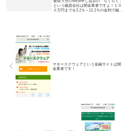
最短５分のWEB申し込みの「らくらく」
という融資会社は闇金業者ですよ！１０
０万円までを3.2％～12.2％の金利で融資
する、なんて書いていますが全部ウソで
す！会社名：らくらく住所：東京都品川
区西五反田3-6登録番号：都（1）31492こ
のら...
マネースクウェアという金融サイトは闇
金業者です！