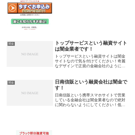
も知られずお振込なんていいこと書いて
いますが全部ウソですよ！...
トップサービスという融資サイト
闇金
は闇金業者です！
トップサービスという融資サイトは闇金
サイトなので気を付けてください！奇麗
なデザインで正規の金融会社のように見
せていますがニセモノですよ。年率5.0％
～17.9％を20万~500万円迄、即日融資、
最長返済10年120回血書いていますが全部
日南信販という融資会社は闇金で
闇金
ウソ...
す！
日南信販という携帯スマホサイトで営業
している金融会社は闇金業者なので絶対
に関わらないようにしてください！低金
利で確実融資！スピード審査で本日中に
お振り込みなんて書いていますがすべて
ウソです。日南信販東京都渋谷区代々木
1-1-26 岩本ビル3...