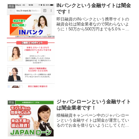
ームページに書いていますが違法業者の
INバンクという金融サイトは闇金
闇金
表示な...
です！
即日融資のINバンクという携帯サイトの
融資会社は闇金業者なので関わらないよ
うに！50万から500万円までを5.0％～
18.0％の年率で融資！なんて書いて綺麗
なサイトで運営していますが騙されない
ようにしてください！会社名：INバンク
住所：東京...
ジャパンローンという金融サイト
闇金
は闇金業者です！
積極融資キャンペーン中のジャパンロー
ンという金融サイトは闇金が運営してい
るのでお金を借りないようにしてくださ
い！モバイルから簡単申込、来店不要の
振込融資！他社でダメでも大丈夫！誰に