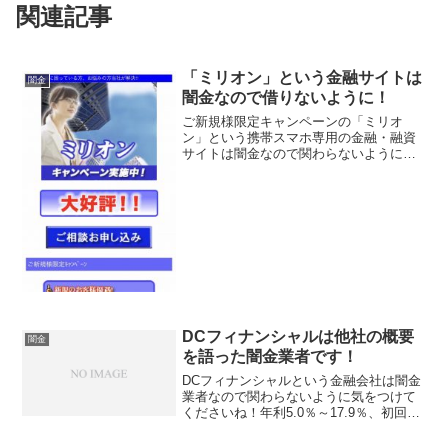
関連記事
「ミリオン」という金融サイトは
闇金
闇金なので借りないように！
ご新規様限定キャンペーンの「ミリオ
ン」という携帯スマホ専用の金融・融資
サイトは闇金なので関わらないようにし
てください！キャンペーン実施中、新規
のお客様優遇、なんていっていますが、
闇金なので手を出さないように！ 甘い条
件は全部ウソ、カモを集め...
DCフィナンシャルは他社の概要
闇金
を語った闇金業者です！
DCフィナンシャルという金融会社は闇金
業者なので関わらないように気をつけて
くださいね！年利5.0％～17.9％、初回キ
ャンペーンで最低金利5%で融資、20万円
~500万円で即日融資可能なんて奇麗なホ