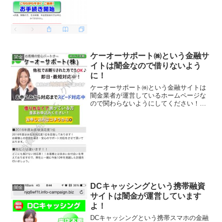
ケーオーサポート㈱という金融サ
闇金
イトは闇金なので借りないよう
に！
ケーオーサポート㈱という金融サイトは
闇金業者が運営しているホームページな
ので関わらないようにしてください！他
社でお断りされた方でもOK、即日・最短
対応中、などいかにもすぐにお金を貸し
てくれるように書いていますが、信じて
はいけませんよ。会社名...
DCキャッシングという携帯融資
闇金
サイトは闇金が運営しています
よ！
DCキャッシングという携帯スマホの金融