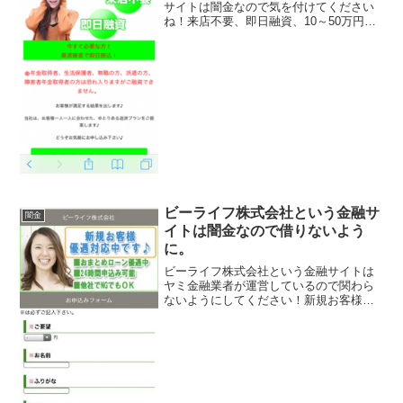
サイトは闇金なので気を付けてください
ね！来店不要、即日融資、10～50万円の
融資額を3.2％～12.2％の実質年利で、な
んて書いていますが全部ウソですよ！会
社名：株式会社DCキャッシング住所：東
京都品川...
ビーライフ株式会社という金融サ
闇金
イトは闇金なので借りないよう
に。
ビーライフ株式会社という金融サイトは
ヤミ金融業者が運営しているので関わら
ないようにしてください！新規お客様優
遇対応中です！おまとめローン優遇中、
24時間申込み可能、他社でNGでもOK、
などといい事ばかり書いていますが、会
社概要を含めてこのサ...