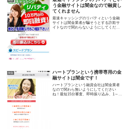
闇金
う金融サイトは闇金なので融資し
てくれません
最速キャッシングのリバティという金融
サイトは闇金業者が騙そうとする詐欺サ
イトなので関わらないようにしてくださ
い！10万円から即日融資、最短5分で振込
完了、など良い事ばかりでカモを釣り上
げようとする闇金サイトの特徴です。会
社名：株式会社リバテ...
ハートプランという携帯専用の金
闇金
融サイトは闇金です！
ハートプランという融資会社は闇金業者
なので関わら無いようにしてください
ね！最短15分審査、即時振り込み、1～
1000万円までを実質年率8.9％～で融資可
能、来店不要、おまとめローンも取り扱
っておりますなんて書いていますが全部
ウソですよ！会社...