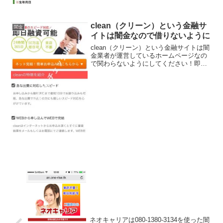
clean（クリーン）という金融サ
闇金
イトは闇金なので借りないように
clean（クリーン）という金融サイトは闇
金業者が運営しているホームページなの
で関わらないようにしてください！即日
融資可能、50万円迄即日可能、来店不
要、最短10分でお振込可能、などと良い
事ばかり書いていますが全部ウソです
よ！会社名：cle...
ネオキャリアは080-1380-3134を使った闇