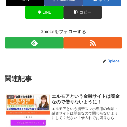
LINE
コピー
3pieceをフォローする
3piece
関連記事
エルモアという金融サイトは闇金
闇金
なので借りないように！
エルモアという携帯スマホ専用の金融・
融資サイトは闇金なので関わらないよう
にしてください！借入れでお困りなら是
非！、新規キャンペーン実施中！多重債
務の方でも融資可能、なんていっていま