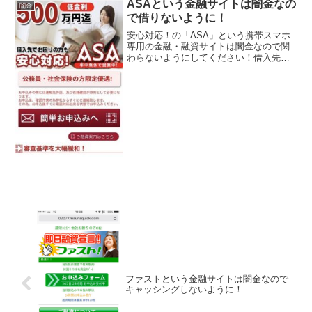
ASAという金融サイトは闇金なの
闇金
で借りないように！
安心対応！の「ASA」という携帯スマホ
専用の金融・融資サイトは闇金なので関
わらないようにしてください！借入先で
お困りの方も安心対応！低金利500万円
迄、公務員・社会保険の方限定優遇、他
社NG歓迎なんていっていますが、闇金な
ので手を出さないよ...
ファストという金融サイトは闇金なので
キャッシングしないように！