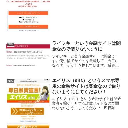
すが、闇金なので手を出さないように！
甘い条件は全部ウソ、カ...
ライフキーという金融サイトは闇
闇金
金なので借りないように
ライフキーと言う金融サイトは闇金で
す。使い捨てサイトを量産して、カモに
なるターゲットを探しています、貸金会
社は法律で金融庁に登録が義務づけられ
ていますが、その登録をしていない違法
業者なので、絶対に申し込まないように
エイリス（eris）というスマホ専
闇金
してください。今現在金融庁...
用の金融サイトは闇金なので借り
ないようにしてください！
エイリス（eris）という金融サイトは闇金
業者が騙そうとする詐欺サイトなので関
わらないようにしてください！即日融資
宣言、最短10分！他社お断りの方OK！当
社独自審査で確実融資、お困りの方を完
全サポートなど、 良い事ばかりでカモを
釣り上げよう...