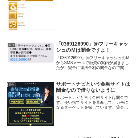
「0369126990」㈱フリーキャッ
闇金
シュのＭは闇金ですよ！
「0369126990」㈱フリーキャッシュのＭ
からSMSメールで融資の案内が届きまし
たが、完全に違法金利の闇金なので関わ
らないようにしてくださいね！即日10万
融資、担保・保証人・書類不要、分割可
能と書いていますが、全てデタラメで
サポートナビという金融サイトは
闇金
す。申込みし...
闇金なので借りないように
サポートナビと言う金融サイトは闇金で
す。使い捨てサイトを量産して、カモに
なるターゲットを探しています、貸金会
社は法律で金融庁に登録が義務づけられ
ていますが、その登録をしていない違法
業者なので、絶対に申し込まないように
してください。今現在金融...