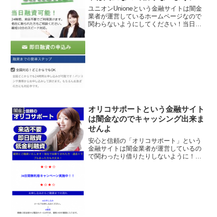
ユニオンUnioneという金融サイトは闇金
業者が運営しているホームページなので
関わらないようにしてください！当日融
資可能！最短10分のスピード対応！全国
対応！どこからでもOK！などと良い事ば
かり書いていますが全部ウソですよ！会
社名：ユニオン...
オリコサポートという金融サイト
闇金
は闇金なのでキャッシング出来ま
せんよ
安心と信頼の「オリコサポート」という
金融サイトは闇金業者が運営しているの
で関わったり借りたりしないように！来
店不要・即日融資・低金利融資、30日間
無利息キャンペーン実施中！10~300万円
を実質年率3.2％～12.2％で担保・保証人
無し、な...