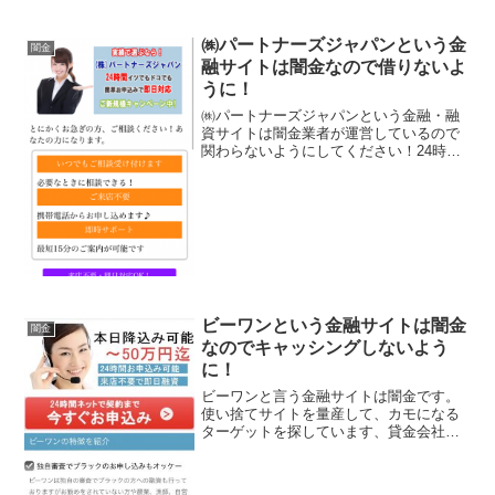
㈱パートナーズジャパンという金
闇金
融サイトは闇金なので借りないよ
うに！
㈱パートナーズジャパンという金融・融
資サイトは闇金業者が運営しているので
関わらないようにしてください！24時間
いつでもどこでも簡単申し込みで即日対
応、最短15分での案内が可能、水商売・
風俗・個人事業主方も積極応援中！来店
不要、などと良い事ば...
ビーワンという金融サイトは闇金
闇金
なのでキャッシングしないよう
に！
ビーワンと言う金融サイトは闇金です。
使い捨てサイトを量産して、カモになる
ターゲットを探しています、貸金会社は
法律で金融庁に登録が義務づけられてい
ますが、その登録をしていない違法業者
なので、絶対に申し込まないようにして