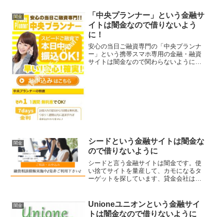
「中央プランナー」という金融サ
闇金
イトは闇金なので借りないよう
に！
安心の当日ご融資専門の「中央プランナ
ー」という携帯スマホ専用の金融・融資
サイトは闇金なので関わらないようにし
てください！1週間無利息でOK、秘密厳
守で幅広く対応、実質年率5.8％〜
18.0％、なんていっていますが、闇金な
ので手を出さないよう...
シードという金融サイトは闇金な
闇金
ので借りないように
シードと言う金融サイトは闇金です。使
い捨てサイトを量産して、カモになるタ
ーゲットを探しています、貸金会社は法
律で金融庁に登録が義務づけられていま
すが、その登録をしていない違法業者な
ので、絶対に申し込まないようにしてく
Unioneユニオンという金融サイ
闇金
ださい。今現在金融庁の登...
トは闇金なので借りないように