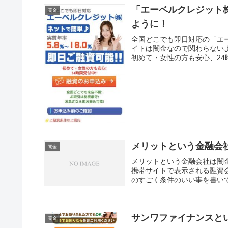
「エーベルクレジット
闇金
ように！
全国どこでも即日対応の「エ
イトは闇金なので関わらないよ
初めて・女性の方も安心、24
メリットという金融会
闇金
メリットという金融会社は闇
携帯サイトで表示される融資会
のすごく条件のいい事を書いて
サンワファイナンスと
闇金