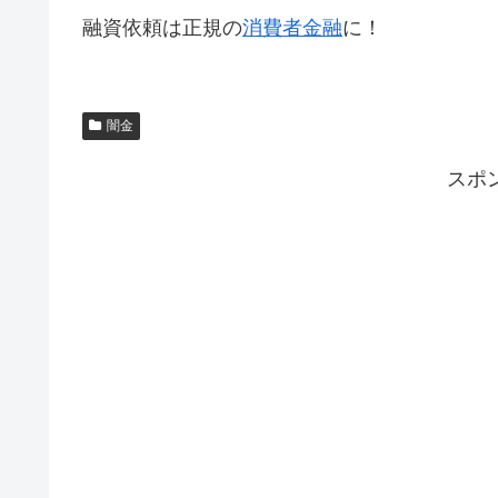
融資依頼は正規の
消費者金融
に！
闇金
スポ