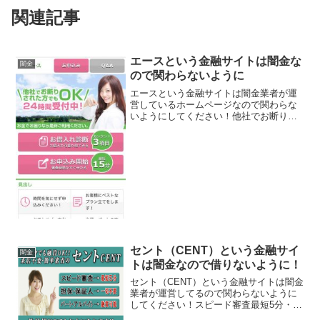
関連記事
エースという金融サイトは闇金な
闇金
ので関わらないように
エースという金融サイトは闇金業者が運
営しているホームページなので関わらな
いようにしてください！他社でお断りさ
れた方でもOK、24時間受付中、お金でお
困りなら是非ご利用ください。などいか
にもすぐにお金を貸してくれるように書
いていますが、騙され...
セント（CENT）という金融サイ
闇金
トは闇金なので借りないように！
セント（CENT）という金融サイトは闇金
業者が運営してるので関わらないように
してください！スピード審査最短5分・担
保保証人一切不要・パートアルバイト融