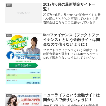
2017年6月の最新闇金サイト一
闇金
覧！
2017年の6月に見つかった闇金サイトを新
しい順にどんどんと更新しています！新
着闇金はこちらココに書かれているサイ
トは貸金業を行うのに必要な「貸金業登
録番号」や「登録電話番号」が金融庁の
データベースで確認できない、正規の登
factファイナンス（ファクトファ
闇金
録を行っていない業...
イナンス）という金融サイトは闇
金なので借りないように！
ファクトファイナンスという金融サイト
は闇金業者が運営しているホームページ
なので関わらないようにしてください！
スピード対応で即日審査、他社お断りで
も大丈夫、安心の低金利5.8％〜18.0％、
1万円から即日融資、などいかにもすぐに
お金を貸してく...
ニューライフという金融サイトは
闇金
闇金なので借りないように！
カードプラスという金融サイトは闇金業