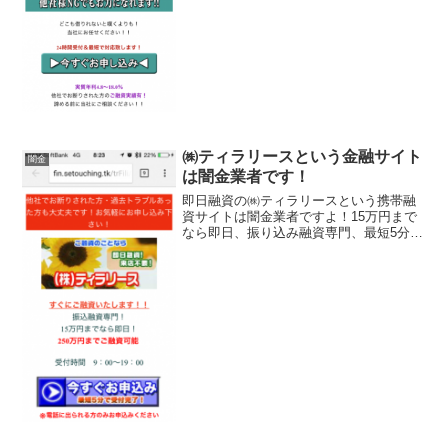
資可能・他社NGでもOK、など言葉巧み
に申込をさせようと誘導するサイトで
す。会社名：株式会...
㈱ティラリースという金融サイト
闇金
は闇金業者です！
即日融資の㈱ティラリースという携帯融
資サイトは闇金業者ですよ！15万円まで
なら即日、振り込み融資専門、最短5分審
査、などと言い事ばかり書いていますが
全部ウソですよ１会社名：㈱ティラリー
ス住所：東京都新宿区新宿1-24-2長井ビ
ル3F登録番号...