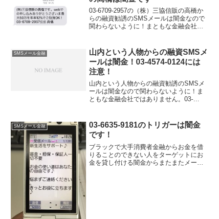
03-6709-2957の（株）三協信販の高橋か
らの融資勧誘のSMSメールは闇金なので
関わらないように！まともな金融会社で
はありません。「（株）三協信販の高橋
です。webでの申し込みありがとうござ
いま最大50万円を年率12％でご融資OK！
山内という人物からの融資SMSメ
SMSメール金融
0...
ールは闇金！03-4574-0124には
注意！
山内という人物からの融資勧誘のSMSメ
ールは闇金なので関わらないように！ま
ともな金融会社ではありません。03-
4574-0124に電話をかけろという不自然な
メール、全国即日融資、簡単審査ブラッ
クＯＫ！なんて書いていますが信じない
03-6635-9181のトリガーは闇金
SMSメール金融
ように。電話...
です！
ブラックで大手消費者金融からお金を借
りることのできない人をターゲットにお
金を貸し付ける闇金からまたまたメール
が届きました！無差別のSMSメールでた
くさんの人にメールを送りつけていま
す、内容はいつもの090金融と変わりあり
ません。「全国どこか...