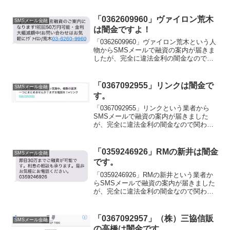
「0362609960」ヴァイロン荒木
SMSメール金融
は闇金ですよ！
「0362609960」ヴァイロン荒木という人
物からSMSメールで融資の案内が届きま
したが、完全に違法金利の闇金なので関
わらないようにしてくださいね！内密融
資のご案内になります！初回50万円可
能・金利大幅減額中！と書いています
「0367092955」リンクは闇金で
SMSメール金融
が、全てデタラ...
す。
「0367092955」リンクという業者から
SMSメールで融資の案内が届きました
が、完全に違法金利の闇金なので関わら
ないようにしてくださいね！朗報！借換
キャンペーン実施中。複数の返済一つに
まとめませんか？まずお電話を！などと
「0359246926」RMの新井は闇金
SMSメール金融
書いていますが全...
です。
「0359246926」RMの新井という業者か
らSMSメールで融資の案内が届きました
が、完全に違法金利の闇金なので関わら
ないようにしてくださいね！「RMの新井
です。即日30万円までご融資が可能で
す。利息の相談も承ります。是非お気軽
「0367092957」（株）三協信販
SMSメール金融
にお電話く...
の高橋は闇金です