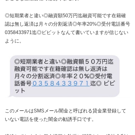
◎短期業者と違い◎融資額50万円迄融資可能です在籍確
認は無し返済は月々の分割返済◎年率20%◎受付電話番号
0358433971迄◎ビビットなんて書いていますが信じない
ように。
このメールはSMSメール闇金と呼ばれる貸金業登録して
いない電話を使った闇金の勧誘手口です。