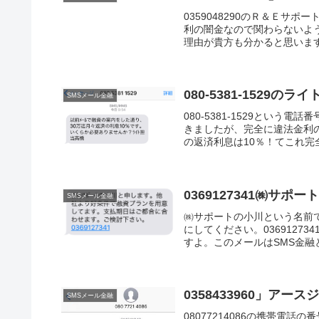
0359048290のＲ＆Ｅサ
利の闇金なので関わらないよ
理由が貴方も分かると思います
080-5381-1529
SMSメール金融
080-5381-1529とい
きましたが、完全に違法金利
の返済利息は10％！てこれ完
0369127341㈱サポ
SMSメール金融
㈱サポートの小川という名前
にしてください。036912
すよ。このメールはSMS金融
0358433960」ア
SMSメール金融
08077214086の携帯電話