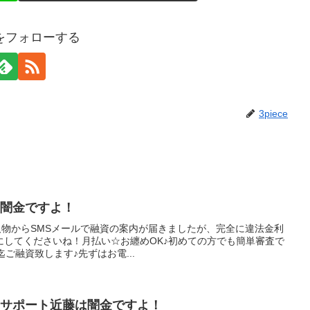
ceをフォローする
3piece
川は闇金ですよ！
言う人物からSMSメールで融資の案内が届きましたが、完全に違法金利
にしてくださいね！月払い☆お纏めOK♪初めての方でも簡単審査で
ご融資致します♪先ずはお電...
Ｒ＆Ｅサポート近藤は闇金ですよ！