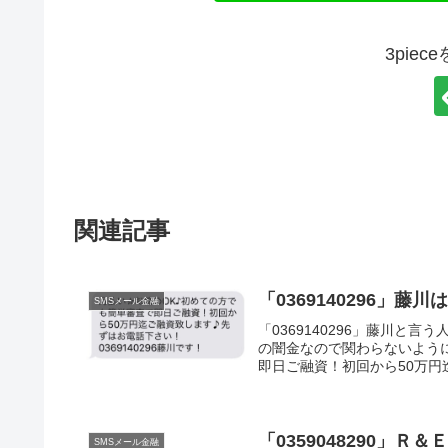
3pie
関連記事
「0369140296」藤
SMSメール金融
「0369140296」藤川と
の闇金なので関わらないよう
即日ご融資！初回から50万円迄
「0359048290」
SMSメール金融