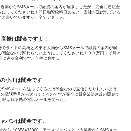
ポート近藤からSMSメールで融資の案内が届きましたが、完全に違法金
うにしてくださいね！即日融資給料日支払い。当社が選ばれている
と書いていますが、全てデタラメ...
のライト高橋は闇金ですよ！
う電話番号でライトの高橋と名乗る人物からSMSメールで融資の案内が届
の闇金なので関わらないようにしてくださいね！３０万円まで月々
全に違法金利です。年率に直す...
ートの小川は闇金です
でSMSメールを送ってくるのは闇金なので返信したりしないよう
7341の電話番号から送ってくるのですが完全に貸金業法違反の闇金で
と呼ばれる携帯電話メールを使った...
ースジャパンは闇金です。
の番号から「0358433960」アースジャパンという業者からSMSメー