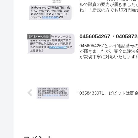
ルで融資の案内が届きました
ね！「新規の方でも10万円融資
0456054267・04
SMSメール金融
0456054267という電話
が届きましたが、完全に違法
が親切丁寧に対応いたします利
「0358433971」ビビットは闇