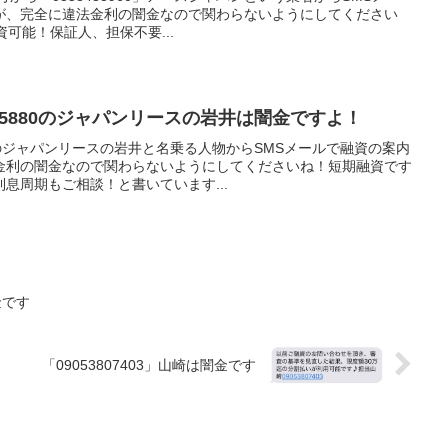
が、完全に違法金利の闇金なので関わらないようにしてください
可能！保証人、担保不要...
058725880のジャパンリースの岩井は闇金ですよ！
番号のジャパンリースの岩井と名乗る人物からSMSメールで融資の案内
金利の闇金なので関わらないようにしてくださいね！短期融資です
息周期もご相談！と書いています...
金です
「09053807403」山崎は闇金です