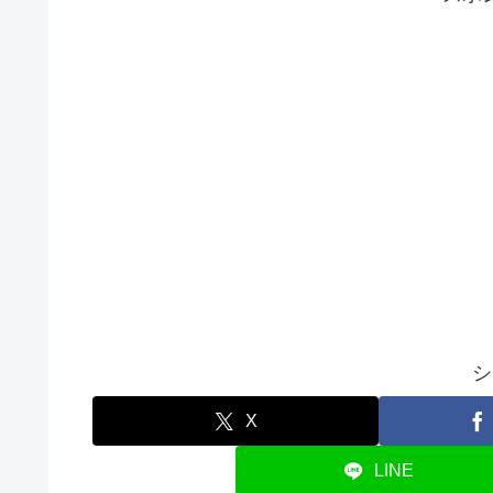
シ
X
LINE