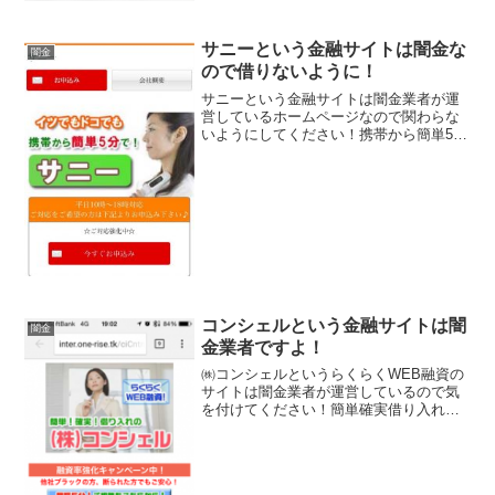
サニーという金融サイトは闇金な
闇金
ので借りないように！
サニーという金融サイトは闇金業者が運
営しているホームページなので関わらな
いようにしてください！携帯から簡単5分
で、ご対応強化中、即日融資対応、など
甘い言葉がたくさん書いてありますが、
全てウソです、騙されないように注意し
てください。会社名：サ...
コンシェルという金融サイトは闇
闇金
金業者ですよ！
㈱コンシェルというらくらくWEB融資の
サイトは闇金業者が運営しているので気
を付けてください！簡単確実借り入れ可
能！融資率強化キャンペーン中、最短5
分、10～500万円まで年率5.2％～
18.0％、保証人担保不要なんていい条件
ばかり並べていま...