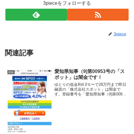
3pieceをフォローする
3piece
関連記事
愛知県知事（9)第00953号の「ス
闇金
ポット」は闇金です！
ゆとりの低金利4.0％〜で28万円まで即日
融資の「株式会社スポット」は闇金で
す。登録番号を「愛知県知事（9)第00953
号」と記載していますが、こんな登録番
号の金融業者は存在しません。申込先着
100名様に3万円分の商品券を進呈中と書
いていま...