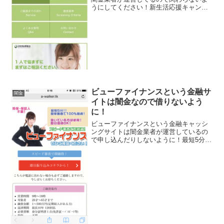
うにしてください！新生活応援キャンペ
ーン、200万円まで特別金利でご融資しま
す、独自審査で当日融資可能です、など
言葉巧みに申込をさせようと誘導するサ
イトです。会社名：株...
ビューファイナンスという金融サ
闇金
イトは闇金なので借りないよう
に！
ビューファイナンスという金融キャッシ
ングサイトは闇金業者が運営しているの
で申し込んだりしないように！最短5分簡
単スピード審査で100％融資、1～500万
円までを即日振込などと書いていますが
全部ウソですよ！会社名：ビューファイ
ナンス住所：東京...