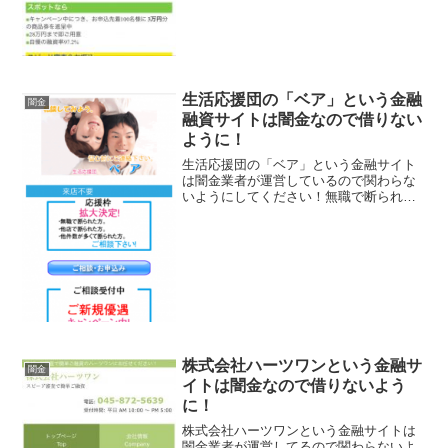
生活応援団の「ベア」という金融
闇金
融資サイトは闇金なので借りない
ように！
生活応援団の「ベア」という金融サイト
は闇金業者が運営しているので関わらな
いようにしてください！無職で断られた
方・他店で断られた方・他件数が多くて
断られた方相談くださご新規優遇キャン
ペーン中、などと良い事ばかり書いてい
ますが信じないように。会...
株式会社ハーツワンという金融サ
闇金
イトは闇金なので借りないよう
に！
株式会社ハーツワンという金融サイトは
闇金業者が運営してるので関わらないよ