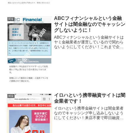
ABCフィナンシャルという金融
闇金
サイトは闇金融なのでキャッシン
グしないように！
ABCフィナンシャルという金融サイトは
ヤミ金融業者が運営しているので関わら
ないようにしてください！これまで企業
様向けに融資やファイナンスサービスを
提供しておりましたが、この春より個人
様へのご融資事業を開始しましたと書い
ていますが、全部ウソで...
イロハという携帯融資サイトは闇
闇金
金業者です！
イロハという携帯金融サイトは闇金業者
なのでキャッシング申し込みしないよう
にしてください！来店不要で即日融資、
低金利確実融資、本日中にお振り込みな
んて良い事ばかり書いていますが全部ウ
ソですよ！会社名：イロハこのサイトを