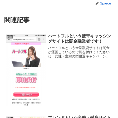
3piece
関連記事
ハートフルという携帯キャッシン
闇金
グサイトは闇金融業者です！
ハートフルという金融融資サイトは闇金
が運営しているので気を付けてください
ね！女性・主婦の型優遇キャンペーン、
即日実行、最短10分審査、公務員大歓
迎、他店断られた方OKなんて良いこと書
いていますが信じてはいけませんよ！会
社名：ハートフル住所：...
ブレンドという金融・融資サイト