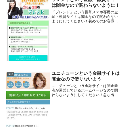
闇金
は闇金なので関わらないように！
「ブレンド」という携帯スマホ専用の金
融・融資サイトは闇金なので関わらない
ようにしてください！初めてのお客様で
も安心してご利用いただけます、他社で
お断りされた方でもOK、柔軟対応中、な
んていっていますが、闇金なので手を出
さないように！ 甘い条...
ユニチューンという金融サイトは
闇金
闇金なので借りないよう
ユニチューンという金融サイトは闇金業
者が運営しているホームページなので関
わらないようにしてください！急な出費
も即日対応！他社で断られた方もOK！来
店不要、即日振込などと良い事ばかり書
いていますが全部ウソですよ！会社名：
ユニチューンこのサイト...