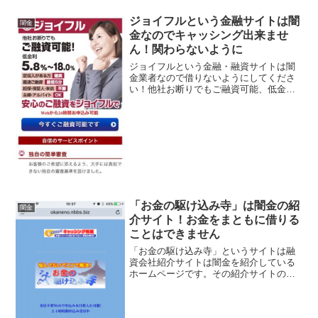
ジョイフルという金融サイトは闇
闇金
金なのでキャッシング出来ませ
ん！関わらないように
ジョイフルという金融・融資サイトは闇
金業者なので借りないようにしてくださ
い！他社お断りでもご融資可能、低金利
5.8％～18.0％、定収入がある方確実、最
短5分で最速融資、担保・保証人・来店不
要、主婦・アルバイトでもOK、無職でも
融資可能、1...
「お金の駆け込み寺」は闇金の紹
闇金
介サイト！お金をまともに借りる
ことはできません
「お金の駆け込み寺」というサイトは融
資会社紹介サイトは闇金を紹介している
ホームページです。その紹介サイトの内
容はほとんど闇金業者につながり、まと
もな融資を行っている金融業者にはつな
がりません。ブラック、多重債務OK！激