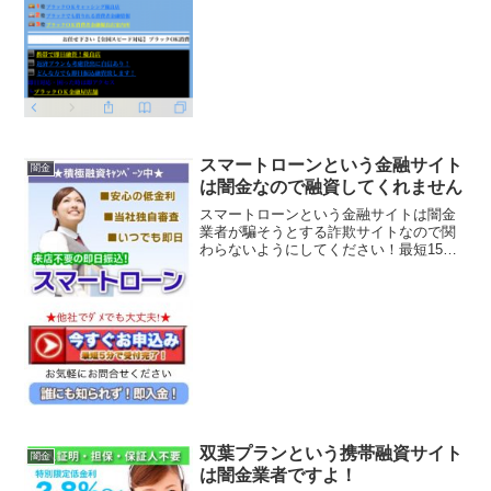
甘審査！24時間申し込...
スマートローンという金融サイト
闇金
は闇金なので融資してくれません
スマートローンという金融サイトは闇金
業者が騙そうとする詐欺サイトなので関
わらないようにしてください！最短15分
で10万円〜、ご融資率は95％、業界No1
低金利5.8％〜など、 良い事ばかりでカモ
を釣り上げようとする闇金サイトの特徴
です。会社...
双葉プランという携帯融資サイト
闇金
は闇金業者ですよ！