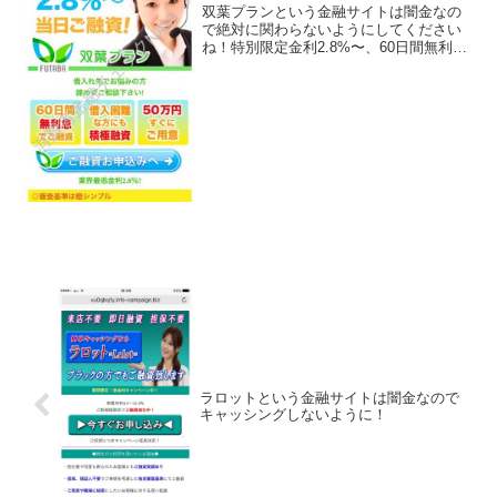
双葉プランという金融サイトは闇金なの
で絶対に関わらないようにしてください
ね！特別限定金利2.8%〜、60日間無利息
でご融資、50万円すぐにご用意、なんて
書いていますがウソですよ！会社名：株
式会社双葉プラン住所：東京都新宿区西
新宿６丁目23-...
ラロットという金融サイトは闇金なので
キャッシングしないように！