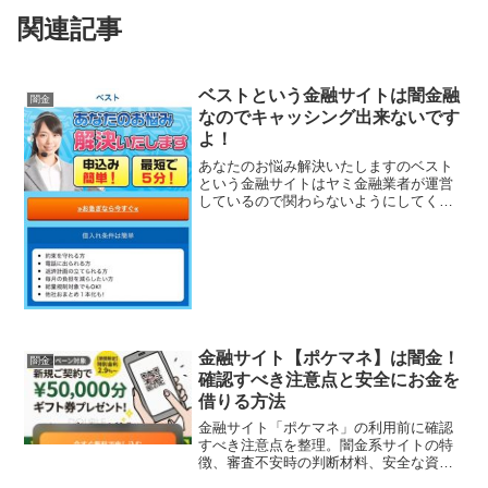
関連記事
ベストという金融サイトは闇金融
闇金
なのでキャッシング出来ないです
よ！
あなたのお悩み解決いたしますのベスト
という金融サイトはヤミ金融業者が運営
しているので関わらないようにしてくだ
さい！申込み簡単！最短で5分！総量規制
対象でもOK、などといい事ばかり書いて
いますが、全部ウソですよ！会社名：ベ
スト住所：東京都港区...
金融サイト【ポケマネ】は闇金！
闇金
確認すべき注意点と安全にお金を
借りる方法
金融サイト「ポケマネ」の利用前に確認
すべき注意点を整理。闇金系サイトの特
徴、審査不安時の判断材料、安全な資金
確保の選択肢まで客観的に解説します。