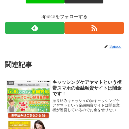
3pieceをフォローする
3piece
関連記事
キャッシングケアヤマトという携
闇金
帯スマホの金融融資サイトは闇金
です！
振り込みキャッシュの㈱キャッシングケ
アヤマトという金融融資サイトは闇金業
者が運営しているのでお金を借りないよ
うにしてください！500万円までなら全国
対応、レディースローン好評受付中、10
～500万円までを実質年率12.0％～15％
（キャンペ...