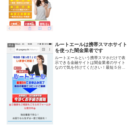
ルートエールは携帯スマホサイト
闇金
を使った闇金業者です
ルートエールという携帯スマホだけで表
示できる金融サイトは闇金業者のサイト
なので気を付けてください！最短５分申
し込み、全国振込即日融資なんて書いて
いますがウソですよ！会社名：ルートエ
ール電話番号：080-7802-7144このサイト
の運営会社...