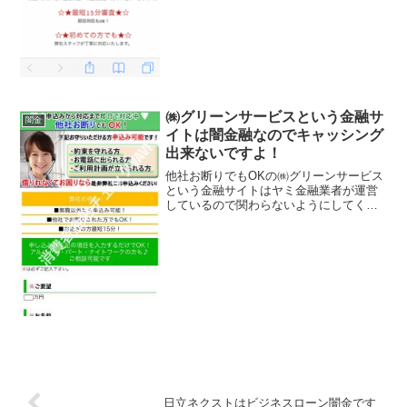
㈱グリーンサービスという金融サ
闇金
イトは闇金融なのでキャッシング
出来ないですよ！
他社お断りでもOKの㈱グリーンサービス
という金融サイトはヤミ金融業者が運営
しているので関わらないようにしてくだ
さい！無職以外なら申込み可能！他社で
お断りされた方でもOK！ お急ぎの方最
短15分、などといい事ばかり書いていま
すが、全部ウソです...
日立ネクストはビジネスローン闇金です