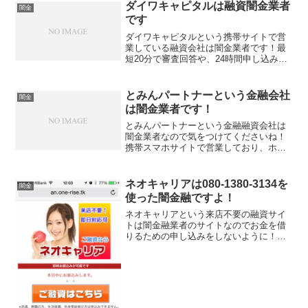
ダイワキャピタルは融資闇金業者
闇金
です
ダイワキャピタルという携帯サイトで営
業している融資会社は闇金業者です！最
短20分で審査回答や、24時間申し込み可
能！なんて書いていますがまともにお金
を貸してはくれませんよ！ダイワキャピ
タル東京都港区三田1-4-28東京都知事
とみんパートナーという金融会社
闇金
（3）第3110...
は闇金業者です！
とみんパートナーという金融融資会社は
闇金業者なので気をつけてくださいね！
携帯スマホサイトで営業しており、ホー
ムページの冒頭に「弊社は詐欺・闇金業
者ではありません。ご安心してお申込み
いただけます」と書いていますが、調べ
ネオキャリアは080-1380-3134を
闇金
るとすぐ分かる完全な闇金...
使った闇金融ですよ！
ネオキャリアという来店不要の融資サイ
トは闇金融業者のサイトなのでお金を借
りるための申し込みをしないように！最
短15分審査、即日融資対応、低金利8.9％
～などといい事ばかり書いていますが全
部ウソですよ！会社名：ネオキャリア電
話番号：080-1...