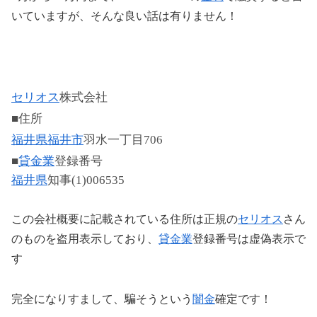
いていますが、そんな良い話は有りません！
セリオス
株式会社
■住所
福井県
福井市
羽水一丁目706
■
貸金業
登録番号
福井県
知事(1)006535
この会社概要に記載されている住所は正規の
セリオス
さん
のものを盗用表示しており、
貸金業
登録番号は虚偽表示で
す
完全になりすまして、騙そうという
闇金
確定です！