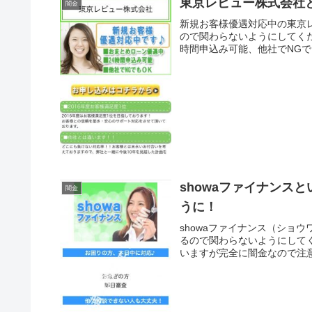
東京レビュー株式会社
闇金
新規お客様優遇対応中の東京
ので関わらないようにしてく
時間申込み可能、他社でNGで
showaファイナンス
闇金
うに！
showaファイナンス（ショ
るので関わらないようにして
いますが完全に闇金なので注意し