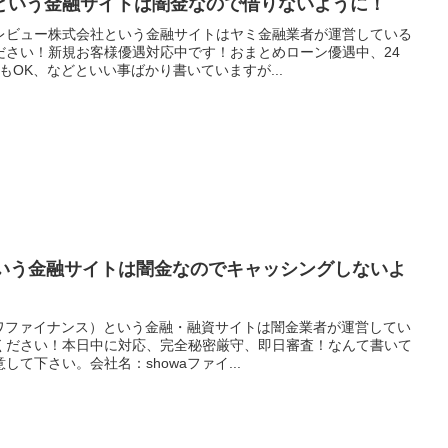
という金融サイトは闇金なので借りないように！
レビュー株式会社という金融サイトはヤミ金融業者が運営している
ださい！新規お客様優遇対応中です！おまとめローン優遇中、24
もOK、などといい事ばかり書いていますが...
という金融サイトは闇金なのでキャッシングしないよ
ウワファイナンス）という金融・融資サイトは闇金業者が運営してい
ください！本日中に対応、完全秘密厳守、即日審査！なんて書いて
て下さい。会社名：showaファイ...