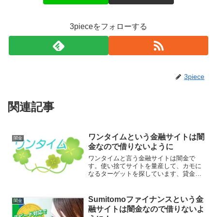
3pieceをフォローする
3piece
関連記事
ワンタイムという金融サイトは闇
闇金
金なので借りないように
ワンタイムと言う金融サイトは闇金で
す。使い捨てサイトを量産して、カモに
なるターゲットを探しています、貸金会
社は法律で金融庁に登録が義務づけられ
ていますが、その登録をしていない違法
業者なので、絶対に申し込まないように
Sumitomoファイナンスという金
闇金
してください。今現在金融庁...
融サイトは闇金なので借りないよ