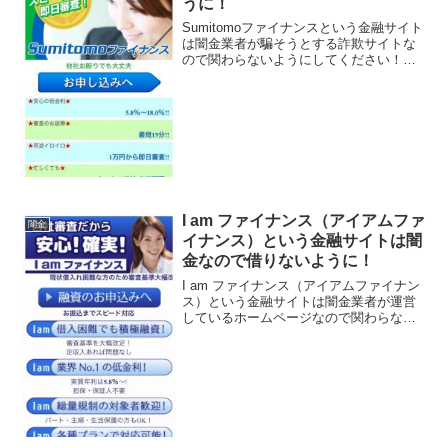
うに！
Sumitomoファイナンスという金融サイト
は闇金業者が騙そうとする詐欺サイトな
ので関わらないようにしてください！ス
ピード審査で即日融資、安心の低金利
5.8%〜18.0%、1万円から即日審査など、
良い事ばかりでカモを釣り上げようとす
る闇金...
I am ファイナンス（アイアムファ
闇金
イナンス）という金融サイトは闇
金なので借りないように！
I am ファイナンス（アイアムファイナン
ス）という金融サイトは闇金業者が運営
しているホームページなので関わらない
ようにしてください！自社審査だから安
心！確実！、借入困難でも積極融資、実
質年率5.8％〜、などいかにもすぐにお金
を貸してくれる...