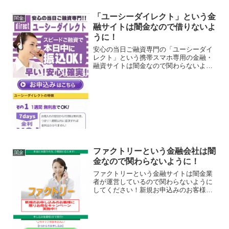
「ユーシーダイレクト」という金
闇金
融サイトは闇金なので借りないよ
うに！
安心の当日ご融資専門の「ユーシーダイ
レクト」という携帯スマホ専用の金融・
融資サイトは闇金なので関わらないよう
にしてください！1週間無利息、本日中に
振込OK、秘密厳守で幅広く対応、なんて
いっていますが、闇金なので手を出さな
いように！ 甘い条件...
ファクトリーという金融会社は闇
闇金
金なので関わらないように！
ファクトリーという金融サイトは闇金業
者が運営しているので関わらないように
してください！新規お申込みのお客様に
限りお得なキャンペーン実施中！申し込
み後最短5分で実行、完全秘密厳守、失
業・入院時救済、などといい事ばかり書
いていますが全部ウソです...