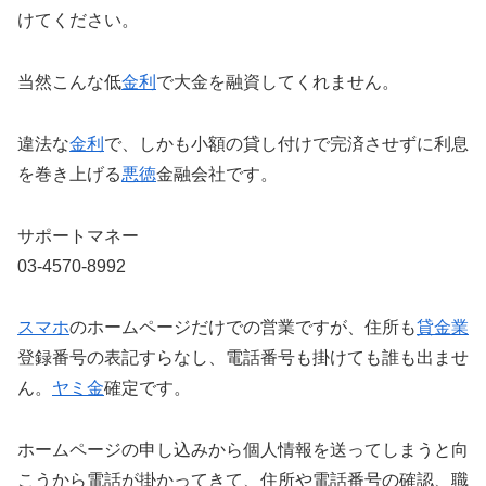
けてください。
当然こんな低
金利
で大金を融資してくれません。
違法な
金利
で、しかも小額の貸し付けで完済させずに利息
を巻き上げる
悪徳
金融会社です。
サポートマネー
03-4570-8992
スマホ
のホームページだけでの営業ですが、住所も
貸金業
登録番号の表記すらなし、電話番号も掛けても誰も出ませ
ん。
ヤミ金
確定です。
ホームページの申し込みから個人情報を送ってしまうと向
こうから電話が掛かってきて、住所や電話番号の確認、職