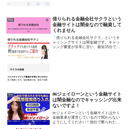
借りられる金融会社サクラという
闇金
金融サイトは闇金なので融資して
くれません
「借りられる金融会社サクラ」というキ
ャッシングサイトは闇金融です。キャッ
シング審査が非常に甘い、最短15分でお
客様をサポート、24時間いつでもお申し
込みと書いていますが、このサイトに書
いてある事は全てデタラメです。会社
名：借りられる金融会社...
㈱ジェイローンという金融サイト
闇金
は闇金融なのでキャッシング出来
ないですよ！
㈱ジェイローンという金融サイトはヤミ
金融業者が運営しているので関わらない
ようにしてください！他社で断られた方
でも安心、簡単確実借り入れ、即日融