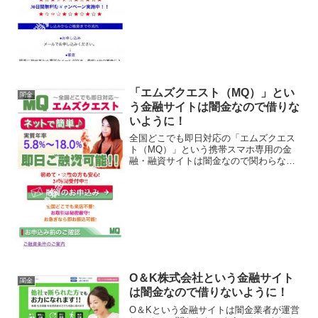
資、来店不要、などといい事ばかり書い
ていますが、全部ウソですよ！会社名：
株式会社ジェイローン住所：...
「エムズクエスト（MQ）」とい
闇金
う金融サイトは闇金なので借りな
いように！
全国どこでも即日対応の「エムズクエス
ト（MQ）」という携帯スマホ専用の金
融・融資サイトは闇金なので関わらない
ようにしてください！実質年率5.8％〜
18.0％、即日ご融資可能、初めて・女性
の方も安心、なんていっていますが、闇
金なので手を出さな...
O＆K株式会社という金融サイト
闇金
は闇金なので借りないように！
O＆Kという金融サイトは闇金業者が運営