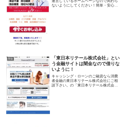
運営しているホームページなので関わら
ないようにしてください！簡単・安心の
スピード融資、来店不要、即日融資、独
自審査、他社NG歓迎、などいかにもすぐ
にお金を貸してくれるように書いていま
すが、信じてはいけませ...
「東日本リテール株式会社」とい
闇金
う金融サイトは闇金なので借りな
いように！
キャッシング・ローンのご融資なら消費
者金融の東日本リテール株式会社にご相
談下さい。の「東日本リテール株式会
社」という携帯スマホ専用の金融・融資
サイトは闇金なので関わらないようにし
てください！全国どこでも振込融資、来
店不要＆即日融資、最高30...