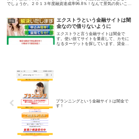
でしょうか。２０１３年度融資達成率96.8％！なんて景気の良いこと
書いていますが闇金なので気を付けてください。今すぐ...
エクストラという金融サイトは闇
闇金
金なので借りないように
エクストラと言う金融サイトは闇金で
す。使い捨てサイトを量産して、カモに
なるターゲットを探しています、貸金会
社は法律で金融庁に登録が義務づけられ
ていますが、その登録をしていない違法
業者なので、絶対に申し込まないように
してください。今現在金融庁...
プランニングという金融サイトは闇金で
す！