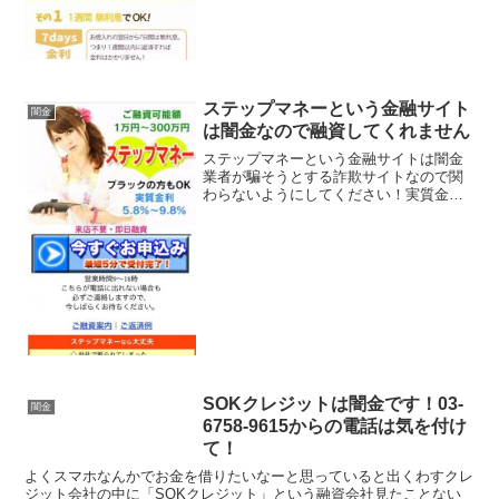
ステップマネーという金融サイト
闇金
は闇金なので融資してくれません
ステップマネーという金融サイトは闇金
業者が騙そうとする詐欺サイトなので関
わらないようにしてください！実質金利
5.8％〜9.8％、ご融資可能額1万円〜300
万円、ブラックの方もOKなど、 良い事
ばかりでカモを釣り上げようとする闇金
サイトの特徴...
SOKクレジットは闇金です！03-
闇金
6758-9615からの電話は気を付け
て！
よくスマホなんかでお金を借りたいなーと思っていると出くわすクレ
ジット会社の中に「SOKクレジット」という融資会社見たことない