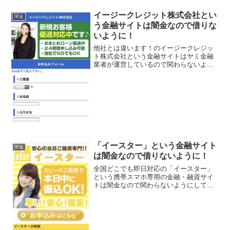
イージークレジット株式会社とい
闇金
う金融サイトは闇金なので借りな
いように！
他社とは違います！のイージークレジッ
ト株式会社という金融サイトはヤミ金融
業者が運営しているので関わらないよう
にしてください！新規お客様優遇対応中
です！おまとめローン優遇中、24時間申
込み可能、他社でNGでもOK、などとい
い事ばかり書いていま...
「イースター」という金融サイト
闇金
は闇金なので借りないように！
全国どこでも即日対応の「イースター」
という携帯スマホ専用の金融・融資サイ
トは闇金なので関わらないようにしてく
ださい！実質年率5.8％〜18.0％、即日ご
融資可能、初めて・女性の方も安心、な
んていっていますが、闇金なので手を出
さないように！ ...