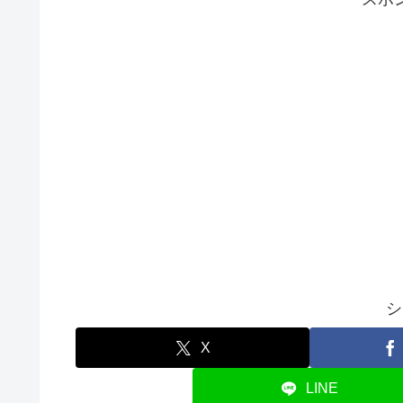
シ
X
LINE