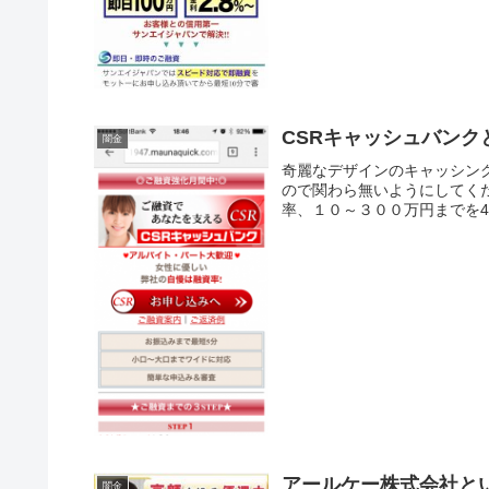
CSRキャッシュバン
闇金
奇麗なデザインのキャッシン
ので関わら無いようにしてく
率、１０～３００万円までを4.9
アールケー株式会社と
闇金