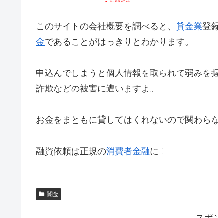
このサイトの会社概要を調べると、
貸金業
登
金
であることがはっきりとわかります。
申込んでしまうと個人情報を取られて弱みを
詐欺などの被害に遭いますよ。
お金をまともに貸してはくれないので関わら
融資依頼は正規の
消費者金融
に！
闇金
スポ