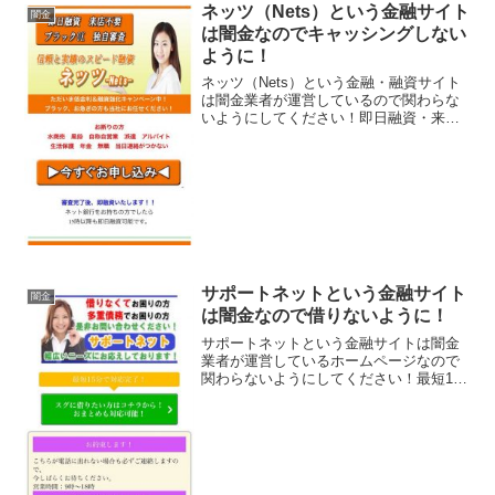
ネッツ（Nets）という金融サイト
闇金
は闇金なのでキャッシングしない
ように！
ネッツ（Nets）という金融・融資サイト
は闇金業者が運営しているので関わらな
いようにしてください！即日融資・来店
不要・ブラックOK・独自審査！なんて書
いていますが完全に闇金なので注意して
下さい。会社名：株式会社ネッツ
（Nets）住所：東京都...
サポートネットという金融サイト
闇金
は闇金なので借りないように！
サポートネットという金融サイトは闇金
業者が運営しているホームページなので
関わらないようにしてください！最短15
分で対応完了！無職の方以外ほぼ確実！
多重債務者の方でもOK！などいかにもす
ぐにお金を貸してくれるように書いてい
ますが、信じてはいけ...