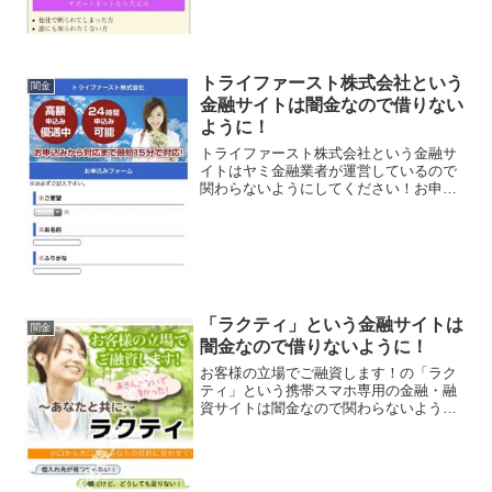
トライファースト株式会社という
闇金
金融サイトは闇金なので借りない
ように！
トライファースト株式会社という金融サ
イトはヤミ金融業者が運営しているので
関わらないようにしてください！お申込
から対応まで最短15分で対応！24時間申
込み可能などといい事ばかり書いていま
すが、全部ウソですよ！会社名：トライ
ファースト株式会社住...
「ラクティ」という金融サイトは
闇金
闇金なので借りないように！
お客様の立場でご融資します！の「ラク
ティ」という携帯スマホ専用の金融・融
資サイトは闇金なので関わらないように
してください！小口から大口まであなた
の目的に合わせて、金利の低い所に切り
換えたい、主婦・アルバイト・パートの
方もOK、なんていってい...