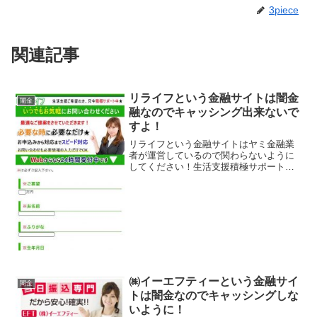
3piece
関連記事
リライフという金融サイトは闇金
闇金
融なのでキャッシング出来ないで
すよ！
リライフという金融サイトはヤミ金融業
者が運営しているので関わらないように
してください！生活支援積極サポート
中！必要な時に必要なだけ！スピード対
応で融資可能、などといい事ばかり書い
ていますが、全部ウソですよ！会社名：
リライフ住所：新潟県長岡市...
㈱イーエフティーという金融サイ
闇金
トは闇金なのでキャッシングしな
いように！