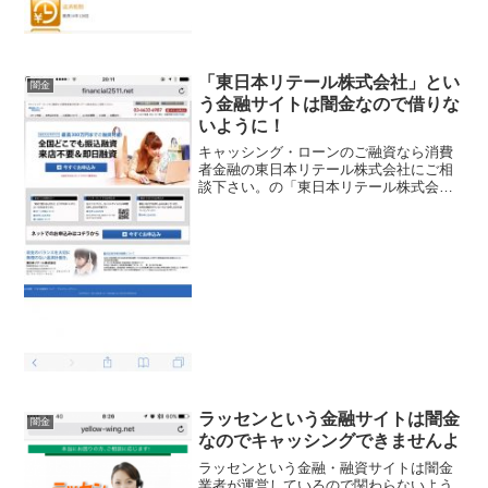
「東日本リテール株式会社」とい
闇金
う金融サイトは闇金なので借りな
いように！
キャッシング・ローンのご融資なら消費
者金融の東日本リテール株式会社にご相
談下さい。の「東日本リテール株式会
社」という携帯スマホ専用の金融・融資
サイトは闇金なので関わらないようにし
てください！全国どこでも振込融資、来
店不要＆即日融資、最高30...
ラッセンという金融サイトは闇金
闇金
なのでキャッシングできませんよ
ラッセンという金融・融資サイトは闇金
業者が運営しているので関わらないよう