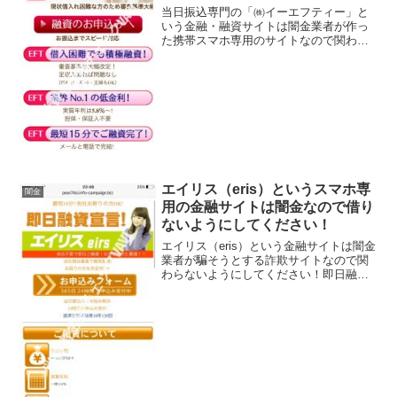
当日振込専門の「㈱イーエフティー」と
いう金融・融資サイトは闇金業者が作っ
た携帯スマホ専用のサイトなので関わら
ないようにしてください！借入困難でも
積極融資、業界No1の低金利、最短15分
でご融資完了、なんていい事ばかり書い
ていますが全部ウソで...
エイリス（eris）というスマホ専
闇金
用の金融サイトは闇金なので借り
ないようにしてください！
エイリス（eris）という金融サイトは闇金
業者が騙そうとする詐欺サイトなので関
わらないようにしてください！即日融資
宣言、最短10分！他社お断りの方OK！当
社独自審査で確実融資、お困りの方を完
全サポートなど、 良い事ばかりでカモを
釣り上げよう...