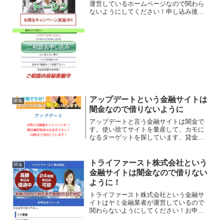
運営しているホームページなので関わら
ないようにしてください！申し込み後最
短5分で実行、完全秘密厳守お約束、など
いかにもすぐにお金を貸してくれるよう
に書いていますが、信じてはいけません
よ。会社名：トーシン住...
アップデートという金融サイトは
闇金
闇金なので借りないように
アップデートと言う金融サイトは闇金で
す。使い捨てサイトを量産して、カモに
なるターゲットを探しています、貸金会
社は法律で金融庁に登録が義務づけられ
ていますが、その登録をしていない違法
業者なので、絶対に申し込まないように
トライファースト株式会社という
闇金
してください。今現在金融...
金融サイトは闇金なので借りない
ように！
トライファースト株式会社という金融サ
イトはヤミ金融業者が運営しているので
関わらないようにしてください！お申込
から対応まで最短15分で対応！24時間申