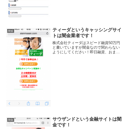
込み可能などといい事ばかり書いていま
すが、全部ウソですよ！会社名：トライ
ファースト株式会社住...
ティーダというキャッシングサイ
闇金
トは闇金業者です！
株式会社ティーダはスピード融資50万円
と書いていますが闇金なので関わらない
ようにしてください！即日融資、おまと
め融資など色々と条件のいいことを書い
ています。紹介屋、振込詐欺には注意！
なんてことも書いていますが、このティ
ーダ自体が押し貸しや携...
サウザンドという金融サイトは闇
闇金
金です！