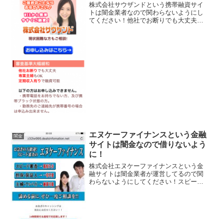
株式会社サウザンドという携帯融資サイ
トは闇金業者なので関わらないようにし
てください！他社でお断りでも大丈夫、
専業主婦・パートでもOK,女性対象金利
2.8％～、秘密厳守で最短１０分融資！な
んて書いていますが全部ウソですよ！会
社名：株式会社サウ...
エヌケーファイナンスという金融
闇金
サイトは闇金なので借りないよう
に！
株式会社エヌケーファイナンスという金
融サイトは闇金業者が運営してるので関
わらないようにしてください！スピード
審査最短5分、担保・保証人一切不要、主
婦・アルバイト融資可能と言葉巧みに
「融資や貸しつけ」という事を言わずに
誘導するサイトです。会社...