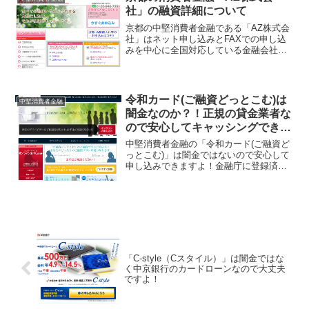
えます。融資金額は10～...
社」の融資詳細について
京都の中堅消費者金融である「AZ株式会
社」はネット申し込みとFAXでの申し込
みを中心に全国対応している金融会社で
す。関西近郊のホームページを公開して
いるキャッシング会社として名前くらい
は聞いた事があるでしょうか。ですが大
手消費者金融とは違い...
令和カード(ご融資どっとこむ)は
中堅消費者金融
闇金なのか？！正規の貸金業者な
ので安心してキャッシングできま
すよ
中堅消費者金融の「令和カード(ご融資ど
っとこむ)」は闇金ではないので安心して
申し込みできますよ！金融庁に登録済の
正規の金融貸金業者で、最近全国対応の
振込キャッシングに力を入れだした東京
都台東区の消費者金融です。全国振込融
資可能のネット広告を...
「C-style（Cスタイル）」は闇金ではな
く中京銀行のカードローンなので大丈夫
ですよ！