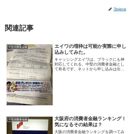
3piece
関連記事
エイワの増枠は可能か実際に申し
中堅消費者金融
込みしてみた。
キャッシングエイワは、ブラックにも神
対応してくれる、中堅の消費者金融とし
て有名です。ネットから申し込みは出来
ますが、実際に融資を受ける際には、店
舗に来店する事が必要になります。ネッ
ト上の口コミにも、「嘘偽りなく正直に
相談すれば真剣に話を聞い...
大阪府の消費者金融ランキング！
中堅消費者金融
気になるその結果は？
大阪の消費者金融ランキングを調べてみ