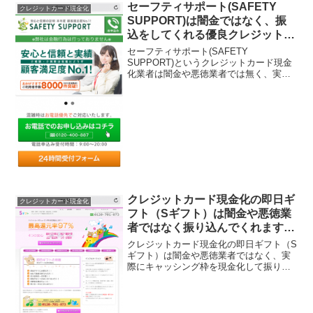
して覚えておいてください...
セーフティサポート(SAFETY
クレジットカード現金化
SUPPORT)は闇金ではなく、振
込をしてくれる優良クレジットカ
ード現金化業者ですよ
セーフティサポート(SAFETY
SUPPORT)というクレジットカード現金
化業者は闇金や悪徳業者では無く、実際
にお金を振り込んでくれるので安心して
申し込み出来ますよ！現金化業者の中に
はお金を振り込んでこなかったり、法外
な手数料を請求してく...
クレジットカード現金化の即日ギ
クレジットカード現金化
フト（Sギフト）は闇金や悪徳業
者ではなく振り込んでくれます
よ！
クレジットカード現金化の即日ギフト（S
ギフト）は闇金や悪徳業者ではなく、実
際にキャッシング枠を現金化して振り込
んでくれる業者ですよ。現金化業者の中
には闇金のように詐欺行為をメインとし
て、現金化の為にクレジットカードを利
用してもその後金額が振...