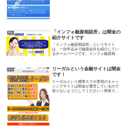
対応可能来店不要の即日、などといい事
ばかり書いています...
「インフォ融資相談所」は闇金の
闇金
紹介サイトです
「インフォ融資相談所」というサイト
は、一括申込みで融資会社を紹介してい
るホームページです。インフォ融資相談
所は、申込みしたほとんどが闇金につな
がる危険なサイトです。申込みすると、
自分の個人情報が闇金のグループにわた
リーガルという金融サイトは闇金
闇金
る事になります、まともな融...
です！
リーガルという携帯スマホ専用のキャッ
シングサイトは闇金が運営しているので
借りないようにしてください！簡単スピ
ード審査、保証人・担保不要、アルバイ
ト・主婦OK、最短５分の最速融資、１～
５００万円の融資額、5.8％～18.0％の融
資利率などと良...