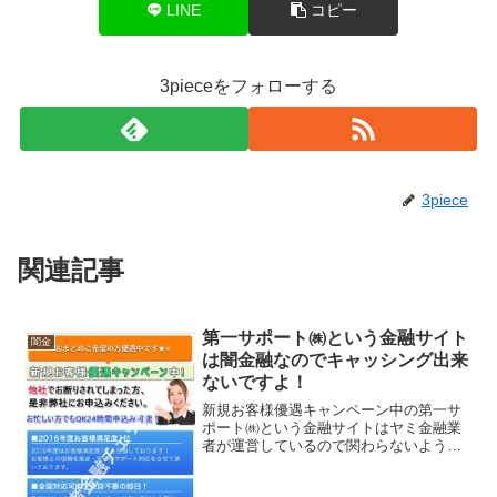
LINE
コピー
3pieceをフォローする
3piece
関連記事
第一サポート㈱という金融サイト
闇金
は闇金融なのでキャッシング出来
ないですよ！
新規お客様優遇キャンペーン中の第一サ
ポート㈱という金融サイトはヤミ金融業
者が運営しているので関わらないように
してください！おまとめご希望の方優遇
中です！2016年度お客様満足度1位！全国