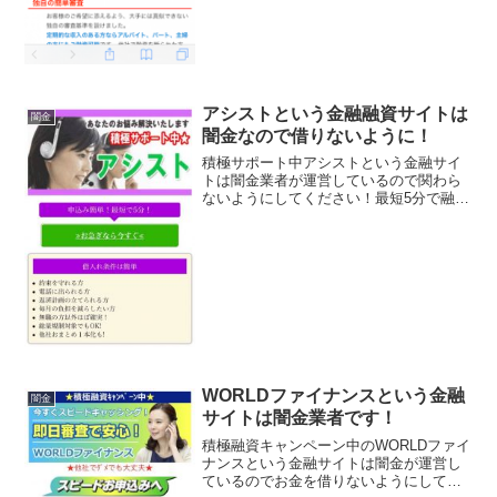
アシストという金融融資サイトは
闇金
闇金なので借りないように！
積極サポート中アシストという金融サイ
トは闇金業者が運営しているので関わら
ないようにしてください！最短5分で融資
可能、即日融資、積極サポート中、他社
おまとめ一本化などといい事ばかり書い
ていますが全部ウソですよ！会社名：ア
シスト住所：東京都新宿...
WORLDファイナンスという金融
闇金
サイトは闇金業者です！
積極融資キャンペーン中のWORLDファイ
ナンスという金融サイトは闇金が運営し
ているのでお金を借りないようにしてく