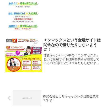
ださい！今すぐスピードキャッシング、
即日審査で安心、ご融資率は95％を達
成、なんていいこと書いていますが全部
ウソですよ！会社名：...
エンマックスという金融サイトは
闇金
闇金なので借りたりしないよう
に！
増資キャンペーン中の「エンマックス」
という金融サイトは闇金業者が運営して
いるので関わったり借りたりしないよう
に！迅速ご融資、安心プラン、低金利保
証などと良い事ばかり書いていますが全
部ウソですよ！会社名：エンマックスこ
のサイトに書かれている会...
株式会社ヒカリキャッシングは闇金業者
ですよ！