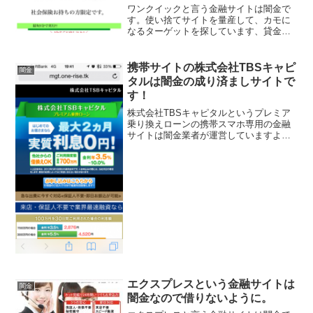
ワンクイックと言う金融サイトは闇金で
す。使い捨てサイトを量産して、カモに
なるターゲットを探しています、貸金会
社は法律で金融庁に登録が義務づけられ
ていますが、その登録をしていない違法
業者なので、絶対に申し込まないように
携帯サイトの株式会社TBSキャピ
闇金
してください。今現在金融...
タルは闇金の成り済ましサイトで
す！
株式会社TBSキャピタルというプレミア
乗り換えローンの携帯スマホ専用の金融
サイトは闇金業者が運営していますよ！
最大2カ月実質利息0円！最高700万円まで
3.5％～10.0％の実質年利、即日審査、お
まとめ借り換え可能、多目的ローンも
10.0％...
エクスプレスという金融サイトは
闇金
闇金なので借りないように。