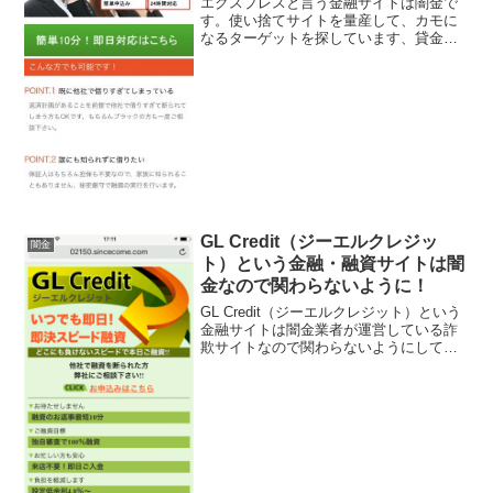
エクスプレスと言う金融サイトは闇金で
す。使い捨てサイトを量産して、カモに
なるターゲットを探しています、貸金会
社は法律で金融庁に登録が義務づけられ
ていますが、その登録をしていない違法
業者なので、絶対に申し込まないように
してください。2017年...
GL Credit（ジーエルクレジッ
闇金
ト）という金融・融資サイトは闇
金なので関わらないように！
GL Credit（ジーエルクレジット）という
金融サイトは闇金業者が運営している詐
欺サイトなので関わらないようにしてく
ださい！いつでも即決！即決スピード融
資！他社で融資を断られた方弊社にご相
談ください！独自審査で100％融資！など
と良い事ば...