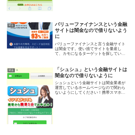
バリューファイナンスという金融
闇金
サイトは闇金なので借りないよう
に
バリューファイナンスと言う金融サイト
は闇金です。使い捨てサイトを量産し
て、カモになるターゲットを探していま
す、貸金会社は法律で金融庁に登録が義
務づけられていますが、その登録をして
いない違法業者なので、絶対に申し込ま
「シュシュ」という金融サイトは
闇金
ないようにしてください。今...
闇金なので借りないように
シュシュという金融サイトは闇金業者が
運営しているホームページなので関わら
ないようにしてください！携帯スマホか
ら簡単5分でお申込み、即日対応可能、期
間限定キャンペーン実施中、最短10分で
対応完了、などと抽象的な事ばかりで金
利や融資額は一切書い...