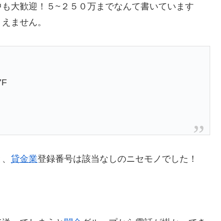
中も大歓迎！５~２５０万までなんて書いています
りえません。
F
と、
貸金業
登録番号は該当なしのニセモノでした！