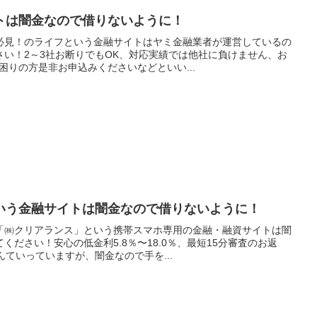
トは闇金なので借りないように！
必見！のライフという金融サイトはヤミ金融業者が運営しているの
さい！2～3社お断りでもOK、対応実績では他社に負けません、お
困りの方是非お申込みくださいなどといい...
いう金融サイトは闇金なので借りないように！
「㈱クリアランス」という携帯スマホ専用の金融・融資サイトは闇
ください！安心の低金利5.8％〜18.0％、最短15分審査のお返
んていっていますが、闇金なので手を...