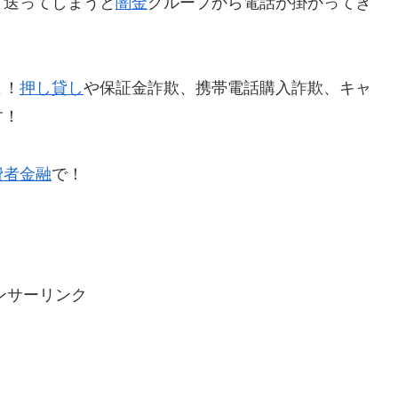
て送ってしまうと
闇金
グループから電話が掛かってき
よ！
押し貸し
や保証金詐欺、携帯電話購入詐欺、キャ
す！
費者金融
で！
ンサーリンク