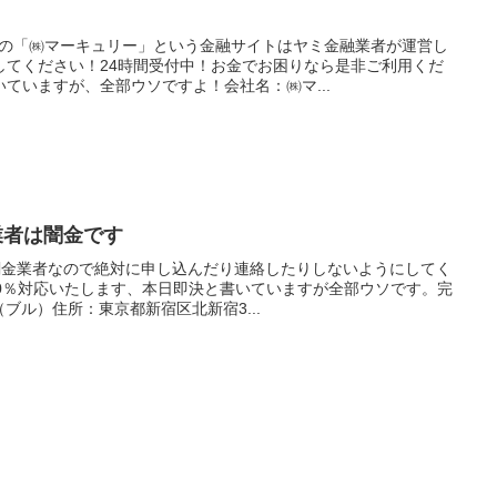
Kの「㈱マーキュリー」という金融サイトはヤミ金融業者が運営し
してください！24時間受付中！お金でお困りなら是非ご利用くだ
ていますが、全部ウソですよ！会社名：㈱マ...
融業者は闇金です
は闇金業者なので絶対に申し込んだり連絡したりしないようにしてく
00％対応いたします、本日即決と書いていますが全部ウソです。完
ブル）住所：東京都新宿区北新宿3...