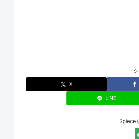
シ
X
LINE
3pie