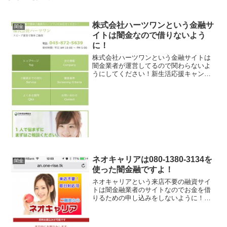
株式会社ハーツワンという金融サ
闇金
イトは闇金なので借りないよう
に！
株式会社ハーツワンという金融サイトは
闇金業者が運営してるので関わらないよ
うにしてください！新生活応援キャンペ
ーン、200万円まで特別金利でご融資しま
す、独自審査で当日融資可能です、など
言葉巧みに申込をさせようと誘導するサ
イトです。会社名：株...
ネオキャリアは080-1380-3134を
闇金
使った闇金融ですよ！
ネオキャリアという来店不要の融資サイ
トは闇金融業者のサイトなのでお金を借
りるための申し込みをしないように！最
短15分審査、即日融資対応、低金利8.9％
～などといい事ばかり書いていますが全
部ウソですよ！会社名：ネオキャリア電