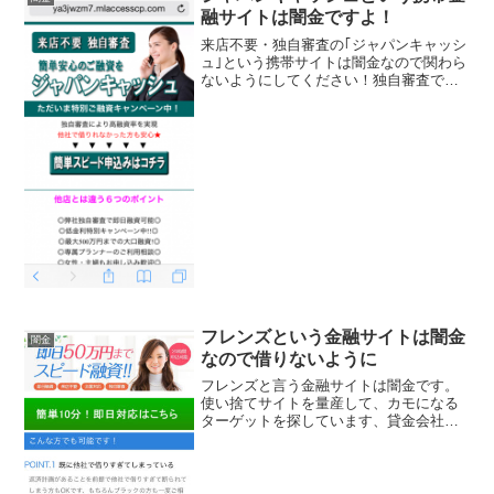
融サイトは闇金ですよ！
来店不要・独自審査の｢ジャパンキャッシ
ュ｣という携帯サイトは闇金なので関わら
ないようにしてください！独自審査で即
日融資、低金利キャンペーン中、最大500
万円までの大口融資、女性主婦の申し込
み歓迎、年率5.2％～18.0％で担保保証人
不要なん...
フレンズという金融サイトは闇金
闇金
なので借りないように
フレンズと言う金融サイトは闇金です。
使い捨てサイトを量産して、カモになる
ターゲットを探しています、貸金会社は
法律で金融庁に登録が義務づけられてい
ますが、その登録をしていない違法業者
なので、絶対に申し込まないようにして
ください。今現在金融庁の...