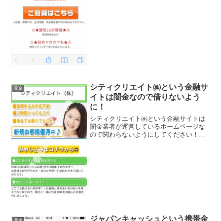
話番号：080-1...
シティクリエイト㈱という金融サ
闇金
イトは闇金なので借りないよう
に！
シティクリエイト㈱という金融サイトは
闇金業者が運営しているホームページな
ので関わらないようにしてください！他
社とは違います、高額申込み対応可能、
2016年度お客様満足度No1、24時間いつ
でもOKなどいかにもすぐにお金を貸して
くれるように書...
ジャパンキャッシュという携帯金
闇金