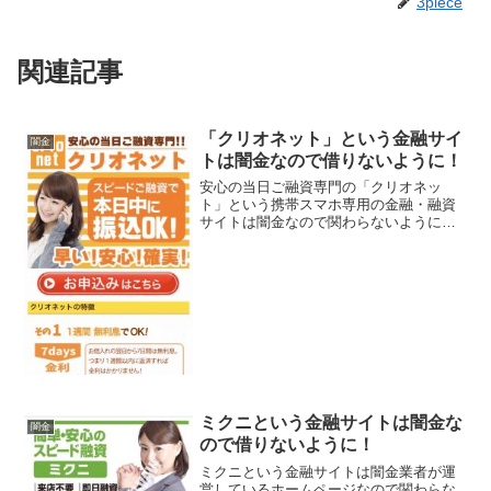
3piece
関連記事
「クリオネット」という金融サイ
闇金
トは闇金なので借りないように！
安心の当日ご融資専門の「クリオネッ
ト」という携帯スマホ専用の金融・融資
サイトは闇金なので関わらないようにし
てください！1週間無利息、スピード融資
で本日中に振込OK、早い！安心！確実！
なんていっていますが、闇金なので手を
出さないように！ 甘い...
ミクニという金融サイトは闇金な
闇金
ので借りないように！
ミクニという金融サイトは闇金業者が運
営しているホームページなので関わらな