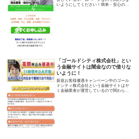
いようにしてください！簡単・安心のス
ピード融資、来店不要、即日融資、独自
審査、他社NG歓迎、などいかにもすぐに
お金を貸してくれるように書いています
が、信じてはいけません...
「ゴールドシティ株式会社」とい
闇金
う金融サイトは闇金なので借りな
いように！
新規お客様優遇キャンペーン中のゴール
ドシティ株式会社という金融サイトはヤ
ミ金融業者が運営しているので関わらな
いようにしてください！お申込から対応
まで最短15分で対応！24時間申込み可能
などといい事ばかり書いていますが、全
部ウソですよ！会社名...