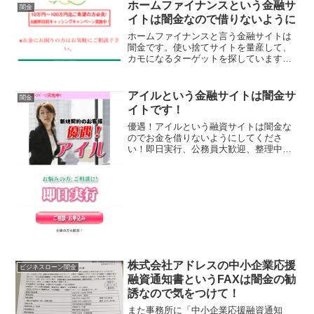
ホームファイナンスという金融サ
闇金
イトは闇金なので借りないように
ホームファイナンスと言う金融サイトは
闇金です。使い捨てサイトを量産して、
カモになるターゲットを探しています、
貸金会社は法律で金融庁に登録が義務づ
けられていますが、その登録をしていな
い違法業者なので、絶対に申し込まない
アイルという金融サイトは闇金サ
闇金
ようにしてください。今現...
イトです！
優遇！アイルという融資サイトは闇金な
のでお金を借りないようにしてくださ
い！即日実行、公務員大歓迎、整理中の
方ＯＫ、他店断られた方ＯＫなどといい
事ばかり書いていますが全部ウソです
よ！会社名：アイル住所：東京都豊島区
池袋本町1-2-15 3F電...
株式会社アドレスの中小企業応援
ビジネスローン闇金
融資通知書というFAXは闇金の勧
誘なので気をつけて！
また事務所に「中小企業応援融資通知