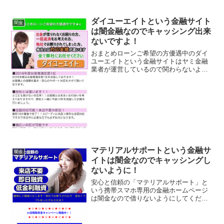
社は法律で金融庁に登録が義務づけられ
ていますが、その登録をしていない違法
業者なので、絶対に申し込まないように
ダイユーエイトという金融サイト
闇金
してください。今現在...
は闇金融なのでキャッシング出来
ないですよ！
おまとめローンご希望の方優遇中のダイ
ユーエイトという金融サイトはヤミ金融
業者が運営しているので関わらないよう
にしてください！2016年度お客様満足度
No1！全国対応可能！来店不要の即日、
などといい事ばかり書いていますが、全
部ウソですよ！会社...
マテリアルサポートという金融サ
闇金
イトは闇金なのでキャッシングし
ないように！
安心と信頼の「マテリアルサポート」と
いう携帯スマホ専用の金融ホームページ
は闇金なので借りないようにしてくださ
い！来店不要・即日融資・低金利、30日
間無利息キャンペーン実施中！10~300万
円を3.2%~12.2%の金利で融資などとい