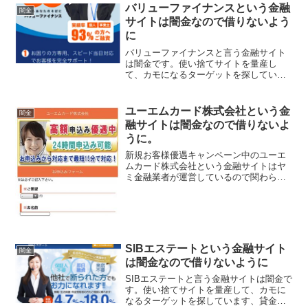
バリューファイナンスという金融
闇金
サイトは闇金なので借りないよう
に
バリューファイナンスと言う金融サイト
は闇金です。使い捨てサイトを量産し
て、カモになるターゲットを探していま
す、貸金会社は法律で金融庁に登録が義
務づけられていますが、その登録をして
いない違法業者なので、絶対に申し込ま
ユーエムカード株式会社という金
闇金
ないようにしてください。今...
融サイトは闇金なので借りないよ
うに。
新規お客様優遇キャンペーン中のユーエ
ムカード株式会社という金融サイトはヤ
ミ金融業者が運営しているので関わらな
いようにしてください！お申込から対応
まで最短15分で対応！24時間申込み可能
などといい事ばかり書いていますが、全
部ウソですよ！会社名...
SIBエステートという金融サイト
闇金
は闇金なので借りないように
SIBエステートと言う金融サイトは闇金で
す。使い捨てサイトを量産して、カモに
なるターゲットを探しています、貸金会