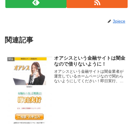
3piece
関連記事
オアシスという金融サイトは闇金
闇金
なので借りないように！
オアシスという金融サイトは闇金業者が
運営しているホームページなので関わら
ないようにしてください！即日実行、他
店断られた方OK、最短5分で即日対応、
来店不要、などいかにもすぐにお金を貸
してくれるように書いていますが、信じ
てはいけませんよ。会社...