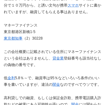
分で１０万円から、と誘い文句が携帯
スマホ
サイトに書か
れていますが、融資してもらえる事はありません。
マネーファイナンス
東京都港区新橋1-5
東京都知事
（2）30228
この会社概要に記載されている住所にマネーファイナンス
という会社はありませんし、
貸金業
登録番号も該当社なし
の偽物の番号です。
低
金利
5.8％～で、融資率は95％などいろいろ条件のいい
事を書いていますが、違法の
闇金
なのですべてウソです。
高利貸しでの融資、もしくは保証金詐欺、携帯電話購入詐
欺などの被害にあう可能性が高いので、
闇金
には関わらな