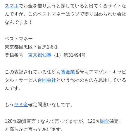
スマホ
でお金を借りようと探していると出てくるサイトな
んですが、このベストマネーはウソで塗り固められた会社
なんですよ！
ベストマネー
東京都目黒区下目黒1-8-1
登録番号
東京都知事
（1）第31494号
この表記されている住所も
貸金業
番号もアマゾン・キャピ
タル・サービス
合同会社
という他社のものを悪用している
んです。
もう
ヤミ金
確定間違いなしです。
120％融資宣言！なんて言ってますが、120％
闇金
確定！
と高らかに言ってあげます。