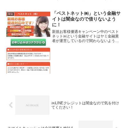
会社は法律で金融庁に登録が義務づけら
れていますが、その登録をしていない違
法業者なので、絶対に申し込まないよう
「ベストネット㈱」という金融サ
闇金
にしてください。今現...
イトは闇金なので借りないよう
に！
新規お客様優遇キャンペーン中のベスト
ネット㈱という金融サイトはヤミ金融業
者が運営しているので関わらないように
してください！新規お客様優遇対応中で
す！2016年度お客様満足度1位！おまとめ
ローン優遇中、24時間申込み可能、他社
でNGでもOK、...
㈱LINEクレジットは闇金なので気を付け
てください！