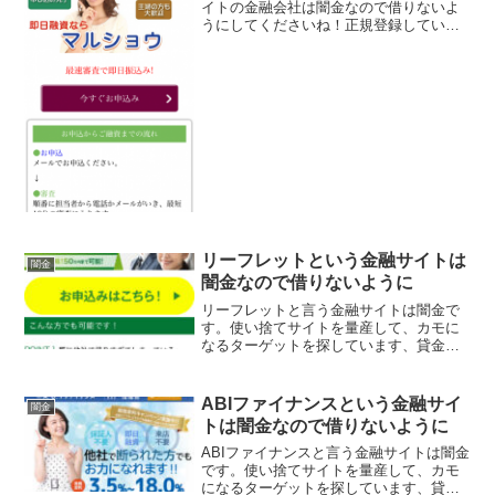
イトの金融会社は闇金なので借りないよ
うにしてくださいね！正規登録している
千葉のマルショウ様の登録データをその
ままコピーしている成り済ましヤミ金
で、携帯やスマホサイトでのみ表示する
ニセサイトを作って騙してい...
リーフレットという金融サイトは
闇金
闇金なので借りないように
リーフレットと言う金融サイトは闇金で
す。使い捨てサイトを量産して、カモに
なるターゲットを探しています、貸金会
社は法律で金融庁に登録が義務づけられ
ていますが、その登録をしていない違法
業者なので、絶対に申し込まないように
ABIファイナンスという金融サイ
闇金
してください。今現在金融...
トは闇金なので借りないように
ABIファイナンスと言う金融サイトは闇金
です。使い捨てサイトを量産して、カモ
になるターゲットを探しています、貸金