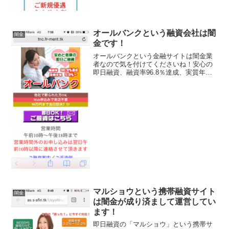
オールバンクという融資会社は闇
闇金
金です！
オールバンクという金融サイトは闇金業
者なので気を付けてくださいね！安心の
即日融資、融資率96.8％達成、実質年率
5.8％～、50万円まで当日即決プランなど
いい事ばっかり書いていますが全部ウソ
ですよ。会社名：オールバンク住所：東
京都港区芝浦3...
マルショウという携帯融資サイト
闇金
は闇金が成り済まして運営してい
ます！
即日融資の「マルショウ」という携帯サ