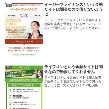
イージーファイナンスという金融
闇金
サイトは闇金なので借りないよう
に
イージーファイナンスという金融サイト
は闇金業者が運営しているホームページ
なので関わらないようにしてください！
簡単審査で即日融資、来店不要、他社と
は違う独自審査、などと良い事ばかり書
いていますが全部ウソですよ！会社名：
イージーファイナンス住所...
ライフオンという金融サイトは闇
闇金
金なので融資してくれません
ライフオンという金融サイトは闇金業者
が騙そうとする詐欺サイトなので関わら
ないようにしてください！2〜3社お断り
でもOK！対応実績では他社には負けませ
ん！柔軟対応実施中！など書いています
が、こんな条件で貸してくれる融資会社
ありえません。良い事...