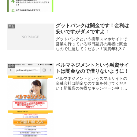
グットバンクは闇金です！金利は
闇金
安いですがダメですよ！
グットバンクという携帯スマホサイトで
営業を行っている即日融資の業者は闇金
なので注意してください！実質年利3.7％
～13.5％で、１０００万円まで融資可能
と書いていますが、すべてウソですので
連絡しないようにしましょうグットバン
ベルマネジメントという融資サイ
闇金
ク東京都港区芝公...
トは闇金なので借りないように！
ベルマネジメントというスマホサイトの
金融会社は闇金なので気を付けてくださ
い！新規客のお得なキャンペーン中！や
新規相談受付中、派遣やアルバイト大歓
迎！なんて書いていますが全部ウソです
よ。会社名：ベルマネジメント電話番
号：03-6826-217...