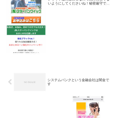
いようにしてくださいね！秘密厳守で実
質年利1.8％～15.25％、他社ブラックＯ
Ｋ、最大８００万円迄利用可能、さらに
６０日間無利息融資中なんて書いていま
すが全部ウソです...
システムバンクという金融会社は闇金で
す