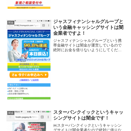
ジャスフィナンシャルグループと
闇金
いう金融キャッシングサイトは闇
金業者ですよ！
ジャスフィナンシャルグループという携
帯金融サイトは闇金が運営しているので
絶対にお金を借りないようにしてくださ
い！融資率96.8％！本日振込、会社員優
遇、アルバイト・パート・主婦もOK、
1~500万円までの利用可能額、実質年利
は5.8％～9....
スターバンクイックというキャッ
闇金
シングサイトは闇金です！
㈱スターバンクイックというキャッシン
グサイトは闇金業者なので絶対に借りな