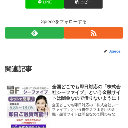
LINE
コピー
3pieceをフォローする
3piece
関連記事
全国どこでも即日対応の「株式会
闇金
社シーファイブ」という金融サイ
トは闇金なので借りないように！
全国どこでも即日対応の「株式会社シー
ファイブ」という携帯スマホ専用の金
融・融資サイトは闇金なので関わらない
ようにしてください！実質年率5.8％〜
18.0％、即日ご融資可能、初めて・女性
の方も安心、なんていっていますが、闇