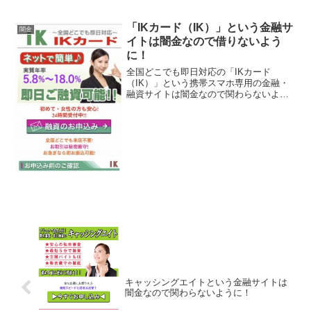
金会社は法律で金融庁に登録が義務づけ
られていますが、その登録をしていない
違法業者なので、絶対に申し込まないよ
「IKカード（IK）」という金融サ
闇金
うにしてください。今現在...
イトは闇金なので借りないよう
に！
全国どこでも即日対応の「IKカード
（IK）」という携帯スマホ専用の金融・
融資サイトは闇金なので関わらないよう
にしてください！1週間無利息でOK、秘
密厳守で幅広く対応、ネットで簡単♪、実
質年率5.8％〜18.0％、なんていっていま
すが、闇金な...
キャッシングエイトという金融サイトは
闇金なので関わらないように！