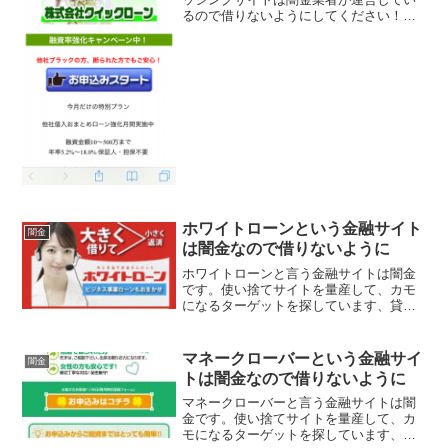
るので借りないようにしてください！融
資率強化キャンペーン中！融資金額10～
500万円までを年率5.2％～18.0％で、担
保・保証人不要、専任フィナンシャルプ
ランナーと相...
ホワイトローンという金融サイト
闇金
は闇金なので借りないように
ホワイトローンと言う金融サイトは闇金
です。使い捨てサイトを量産して、カモ
になるターゲットを探しています、貸金
会社は法律で金融庁に登録が義務づけら
れていますが、その登録をしていない違
法業者なので、絶対に申し込まないよう
マネークローバーという金融サイ
闇金
にしてください。今現在金...
トは闇金なので借りないように
マネークローバーと言う金融サイトは闇
金です。使い捨てサイトを量産して、カ
モになるターゲットを探しています、貸