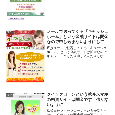
金なので手を出さない...
メールで送ってくる「キャッシュ
闇金
ホーム」という金融サイトは闇金
なので申し込まないようにしてく
ださい！
直接メールで勧誘してくる「キャッシュ
ホーム」という金融サイトは闇金なので
キャッシングしたり申し込んだりしない
ようにしてくださいね！最短10分審査で
当日ご融資、全国振込で来店不要、
50~500万円迄融資可能、専業主婦でも定
職についてなくても生...
クイックローンという携帯スマホ
闇金
の融資サイトは闇金です！借りな
いように
株式会社クイックローンという金融キャ
ッシングサイトは闇金業者が運営してい