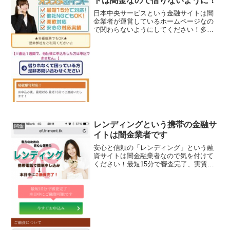
トは闇金なので借りないように！
日本中央サービスという金融サイトは闇
金業者が運営しているホームページなの
で関わらないようにしてください！多重
債務でもOK！秘密厳守対応！弊社独自審
査！他社ＮＧでもＯＫ！柔軟対応！など
いかにもすぐにお金を貸してくれるよう
に書いていますが、騙さ...
レンディングという携帯の金融サ
闇金
イトは闇金業者です
安心と信頼の「レンディング」という融
資サイトは闇金融業者なので気を付けて
ください！最短15分で審査完了、実質年
利3.7％～13.5％で1000万円まで融資可
能！なんてこんな条件あり得ませんよ！
会社名：レンディング住所：東京都中央
区銀座2-6...