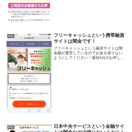
フリーキャッシュという携帯融資
闇金
サイトは闇金です！
フリーキャッシュという融資サイトは闇
金融が運営しているのでお金を借りない
ようにしてください！最短5分のお申し込
みで即日融資可能、実質年率5.8％～
9.8％、24時間申し込み可能、1~300万円
の融資枠で担保・保証人不要なんて良い
事ばかり書い...
日本中央サービスという金融サイ
闇金