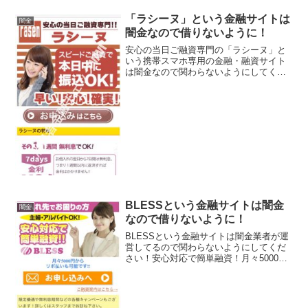
録番号」や「登録電話番号」が金融庁の
データベースで確認できない、正規の登
「ラシーヌ」という金融サイトは
闇金
録を行っていない業...
闇金なので借りないように！
安心の当日ご融資専門の「ラシーヌ」と
いう携帯スマホ専用の金融・融資サイト
は闇金なので関わらないようにしてくだ
さい！1週間無利息でOK、秘密厳守で幅
広く対応、実質年率5.8％〜18.0％、なん
ていっていますが、闇金なので手を出さ
ないように！ ...
BLESSという金融サイトは闇金
闇金
なので借りないように！
BLESSという金融サイトは闇金業者が運
営してるので関わらないようにしてくだ
さい！安心対応で簡単融資！月々5000円
からリボ払いも可能です、主婦・アルバ
イトでもOKなど言葉巧みに申込をさせよ
うと誘導するサイトです。会社名：
BLESS住所：東...