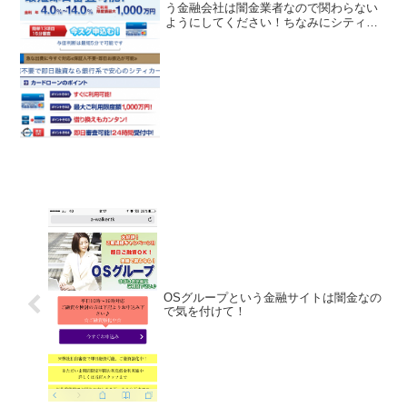
う金融会社は闇金業者なので関わらない
ようにしてください！ちなみにシティカ
ードジャパンは2015年12月に三井住友ト
ラストクラブに買収されたので現在は存
在しません。最短即日審査で金利4.0％～
14.0％、ご...
OSグループという金融サイトは闇金なの
で気を付けて！