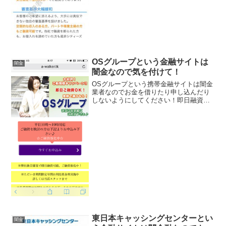
ていますが、全部ウソですよ！会社名：
シティーズ住所：東京...
OSグループという金融サイトは
闇金
闇金なので気を付けて！
OSグループという携帯金融サイトは闇金
業者なのでお金を借りたり申し込んだり
しないようにしてください！即日融資
OK！で低金利4.9％～で500万円までの融
資可能額、全国対応の来店不要、独自審
査で融資強化中、などと書いていますが
全部ウソですよ！...
東日本キャッシングセンターとい
闇金