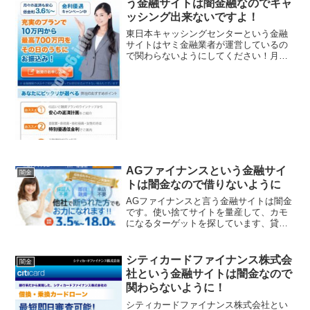
う金融サイトは闇金融なのでキャ
ッシング出来ないですよ！
東日本キャッシングセンターという金融
サイトはヤミ金融業者が運営しているの
で関わらないようにしてください！月々
の返済も安心低金利3.6％〜、金利優遇キ
ャンペーン中、充実のプランで10万円か
ら高700万円をその日のうちにお振込み、
などといい事ば...
AGファイナンスという金融サイ
闇金
トは闇金なので借りないように
AGファイナンスと言う金融サイトは闇金
です。使い捨てサイトを量産して、カモ
になるターゲットを探しています、貸金
会社は法律で金融庁に登録が義務づけら
れていますが、その登録をしていない違
法業者なので、絶対に申し込まないよう
シティカードファイナンス株式会
闇金
にしてください。今現在...
社という金融サイトは闇金なので
関わらないように！
シティカードファイナンス株式会社とい