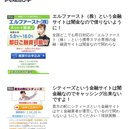
エルファースト（株）という金融
闇金
サイトは闇金なので借りないよう
に！
全国どこでも即日対応の「エルファース
ト（株）」という携帯スマホ専用の金
融・融資サイトは闇金なので関わらない
ようにしてください！初めて・女性の方
でも安心、秘密厳守で幅広く対応、実質
年率5.8％〜18.0％、なんていっています
が、闇金なので手を...
シティーズという金融サイトは闇
闇金
金融なのでキャッシング出来ない
ですよ！
貴方の町にシティーズという金融サイト
はヤミ金融業者が運営しているので関わ
らないようにしてください！現状困難な
方もご相談！審査基準大幅緩和！安心の
低金利5.2％〜、などといい事ばかり書い