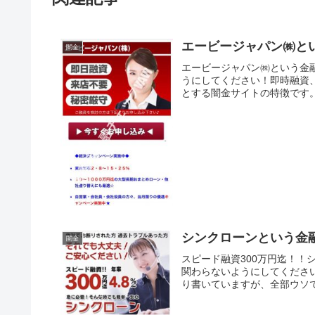
エービージャパン㈱と
闇金
エービージャパン㈱という金
うにしてください！即時融資
とする闇金サイトの特徴です。
シンクローンという金
闇金
スピード融資300万円迄！
関わらないようにしてください
り書いていますが、全部ウソで