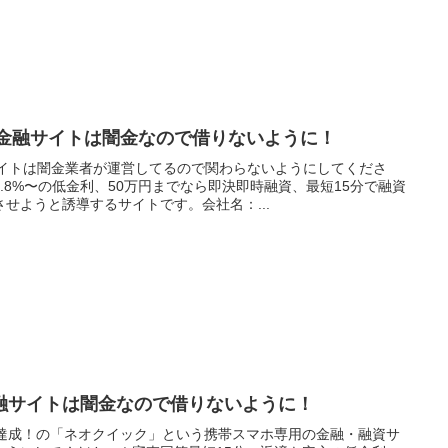
う金融サイトは闇金なので借りないように！
サイトは闇金業者が運営してるので関わらないようにしてくださ
.8%〜の低金利、50万円までなら即決即時融資、最短15分で融資
せようと誘導するサイトです。会社名：...
融サイトは闇金なので借りないように！
％達成！の「ネオクイック」という携帯スマホ専用の金融・融資サ