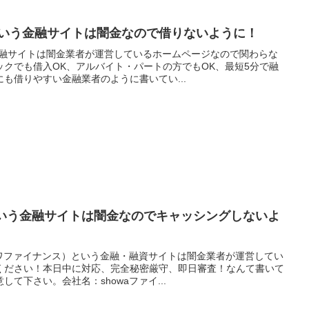
という金融サイトは闇金なので借りないように！
金融サイトは闇金業者が運営しているホームページなので関わらな
クでも借入OK、アルバイト・パートの方でもOK、最短5分で融
も借りやすい金融業者のように書いてい...
という金融サイトは闇金なのでキャッシングしないよ
ウワファイナンス）という金融・融資サイトは闇金業者が運営してい
ください！本日中に対応、完全秘密厳守、即日審査！なんて書いて
て下さい。会社名：showaファイ...