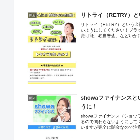
リトライ（RETRY）
闇金
リトライ（RETRY）という
いようにしてください！ブラッ
資可能、独自審査、などいかに
showaファイナンス
闇金
うに！
showaファイナンス（ショ
るので関わらないようにして
いますが完全に闇金なので注意し