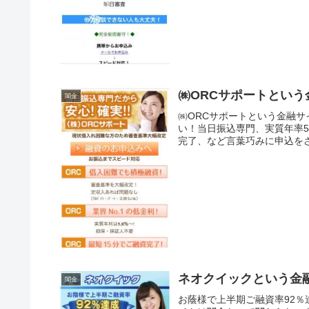
㈱ORCサポートとい
闇金
㈱ORCサポートという金融
い！当日振込専門、実質年率5
完了、など言葉巧みに申込をさ
ネオクイックという金
闇金
お蔭様で上半期ご融資率92