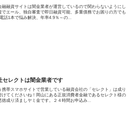
金融融資サイトは闇金業者が運営しているので関わらないようにし
資でエール、独自審査で即日融資可能、多重債務でお困りの方でも
電話1本で悩み解決、年率4.9％～の...
社セレクトは闇金業者です
う携帯スマホサイトで営業している融資会社の「セレクト」は成り
付けてくださいね！岡山にある正規消費者金融であるセレクト様の
徳成り済ましヤミ金です。２４時間お申込み...