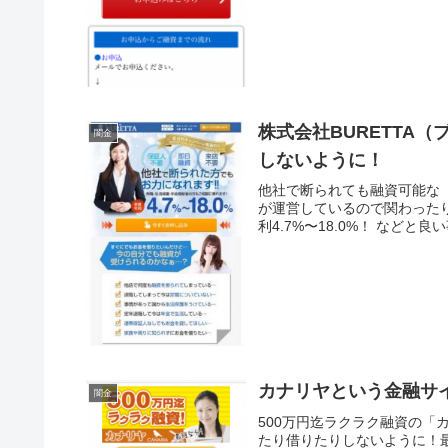
株式会社BURETTA
闇金
しないように！
他社で断られても融資可能な「
が運営しているので関わった
利4.7%〜18.0%！ などと
カナリヤという金融サ
闇金
500万円迄ラクラク融資の
たり借りたりしないように！最短