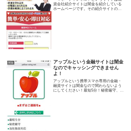
資会社紹介サイトは闇金を紹介している
ホームページです。その紹介サイトの内
容はほとんど闇金業者につながり、まと
もな融資を行っている金融業者にはつな
がりません。積極サポート中！webから
なら24時間受付中です...
アップルという金融サイトは闇金
闇金
なのでキャッシングできません
よ！
アップルという携帯スマホ専用の金融・
融資サイトは闇金なので関わらないよう
にしてください！最短5分！秘密厳守、当
社独自対応、なんていっていますが、闇
金なので手を出さないように！甘い条件
は全部ウソ、カモを集めるためのエサで
すよ。会社名：アップル...