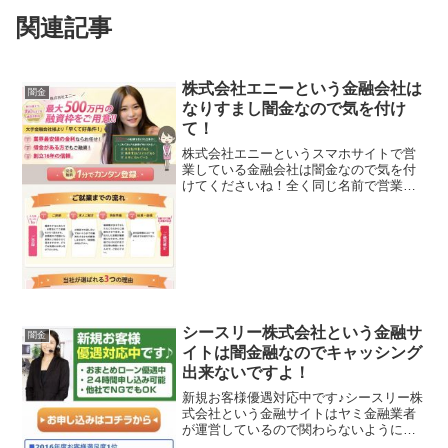
関連記事
株式会社エニーという金融会社は
闇金
なりすまし闇金なので気を付け
て！
株式会社エニーというスマホサイトで営
業している金融会社は闇金なので気を付
けてくださいね！全く同じ名前で営業し
ている正規消費者金である株式会社エニ
ー（現在は株式会社MOFFモフ）の情報
をそのまま盗用利用している闇金のサイ
トなんです業界最安値の...
シースリー株式会社という金融サ
闇金
イトは闇金融なのでキャッシング
出来ないですよ！
新規お客様優遇対応中です♪シースリー株
式会社という金融サイトはヤミ金融業者
が運営しているので関わらないようにし
てください！2016年度お客様満足度1位、