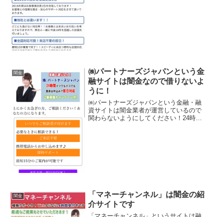
他社とは違います、全国対応可能！来店
不要の即日！などといい事ばかり書いて
いますが、全部ウ...
㈱パートナーズジャパンという金
闇金
融サイトは闇金なので借りないよ
うに！
㈱パートナーズジャパンという金融・融
資サイトは闇金業者が運営しているので
関わらないようにしてください！24時間
いつでもどこでも簡単申し込みで即日対
応、最短15分での案内が可能、水商売・
風俗・個人事業主方も積極応援中！来店
不要、などと良い事ば...
「マネーチャンネル」は闇金の紹
闇金
介サイトです
「マネーチャンネル」というサイトは融