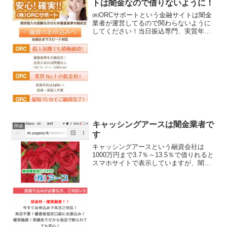
トは闇金なので借りないように！
㈱ORCサポートという金融サイトは闇金
業者が運営してるので関わらないように
してください！当日振込専門、実質年率
5.8%〜の低金利、50万円までなら即決即
時融資、最短15分で融資完了、など言葉
巧みに申込をさせようと誘導するサイト
です。会社名：...
キャッシングアースは闇金業者で
闇金
す
キャッシングアースという融資会社は
1000万円まで3.7％～13.5％で借りれると
スマホサイトで表示していますが、闇金
業者ですので連絡を取らないようにしま
しょう。来店不要、即日ご融資などと書
いていますが、違法な金利での足元を見
た闇金業者なの...