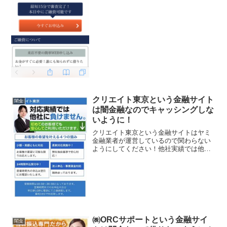
う長い返済期間、全部ウソですよ！会社
名：...
クリエイト東京という金融サイト
闇金
は闇金融なのでキャッシングしな
いように！
クリエイト東京という金融サイトはヤミ
金融業者が運営しているので関わらない
ようにしてください！他社実績では他社
に負けません。初めてのお客様でも安心
してご利用いただけます。少額・高額共
に対応、柔軟対応実施中！24時間申込受
付中！法人・事業資金対...
㈱ORCサポートという金融サイ
闇金