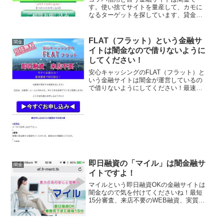
す。使い捨てサイトを量産して、カモに
なるターゲットを探しています、貸金会
社は法律で金融庁に登録が義務づけられ
ていますが、その登録をしていない違法
業者なので、絶対に申し込まないように
FLAT（フラット）という金融サ
闇金
してください。今現在金融庁...
イトは闇金なので借りないように
してください！
安心キャッシングのFLAT（フラット）と
いう金融サイトは闇金が運営しているの
で借りないようにしてください！最速審
査で即日振込、即日融資！50万円まで融
資可能、実質年率3.2％〜12.2％！なんて
書いていますが全てウソです。会社名：
株式会社フ...
即日融資の「マイル」は闇金融サ
闇金
イトですよ！
マイルという即日融資OKの金融サイトは
闇金なので気を付けてくださいね！最短
15分審査、来店不要のWEB融資、実質年
率3.7％～13.5％という低金利、1000万円
までの大きな融資枠、最長20年返済とい