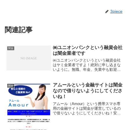
3piece
関連記事
㈱ユニオンバンクという融資会社
闇金
は闇金業者です
㈱ユニオンバンクというという融資会社
はヤミ金業者ですよ！絶対に申し込まな
いように。無職、年金、失業中も歓迎！
5~250万迄融資！なんて書いています
が、仕事をしていない人にお金を貸すな
んて闇金だけです。会社名：㈱ユニオン
アムールという金融サイトは闇金
闇金
バンク住所：東京都渋谷...
なので借りないようにしてくださ
いね！
アムール（Amour）という携帯スマホ専
用の金融サイトは闇金が運営しているの
で借りないようにしてくださいね！安心
と信頼の融資率No1、融資強化月間で３
０日間無利息融資、即日融資、おまと
め・レディース優遇キャンペーン、最短