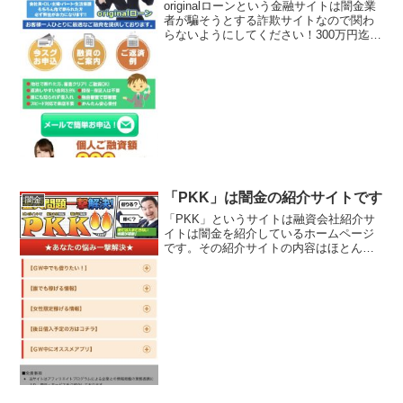
originalローンという金融サイトは闇金業
者が騙そうとする詐欺サイトなので関わ
らないようにしてください！300万円迄即
日審査、3.9％の低金利〜、会社員・OL・
主婦・パート・生活保護もちろん他で断
られた方、必ず弊社がお力になります！
など...
「PKK」は闇金の紹介サイトです
闇金
「PKK」というサイトは融資会社紹介サ
イトは闇金を紹介しているホームページ
です。その紹介サイトの内容はほとんど
闇金業者につながり、まともな融資を行
っている金融業者にはつながりません。
金欠問題一撃解決、ピンポイントで借り
れる情報などという甘い...