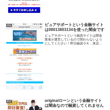
５分で融資！などとい...
ピュアサポートという金融サイト
闇金
は08013803134を使った闇金です
ピュアサポートという融資サイトは闇金
業者が運営しているので関わらないよう
にしてください！即日融資ＯＫ，来店不
要で最短１５分審査、低金利8.9％～で１
～１０００万円を融資すると書いていま
すが全部ウソですよ！会社名：ピュアサ
ポート電話番号：08...
originalローンという金融サイト
闇金
は闇金なので融資してくれません