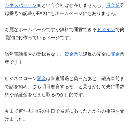
ジネスパーソン
㈱という会社は存在しませんし、
貸金業
登
録番号の記載がFAXにもホームページにもありません。
奇麗なホームページですが無料で運営できる
ドメイン
で簡
易的に付作っているページです。
当然電話番号の登録もなく、
貸金業法
違反の完全に
闇金
業
者です！
ビジネスローン
闇金
は審査通過と偽ったあと、融資直前ま
で話を勧め、さも明日融資するぞ！と見せかけて先に手数
料や保証金をだまし取るのが目的です。
今まで何件も同様の手口で被害にあった方からの相談を受
けました。