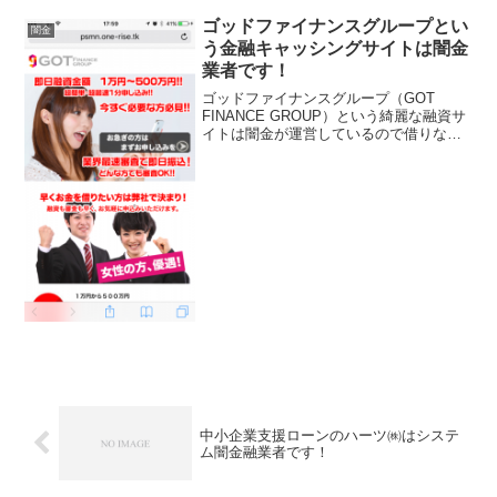
ゴッドファイナンスグループとい
闇金
う金融キャッシングサイトは闇金
業者です！
ゴッドファイナンスグループ（GOT
FINANCE GROUP）という綺麗な融資サ
イトは闇金が運営しているので借りない
ようにしてください！即日融資1万円
~500万円、最速1分申し込み！業界最速
審査で即日振込み、どんな方でも審査
OK、女性の方...
中小企業支援ローンのハーツ㈱はシステ
ム闇金融業者です！