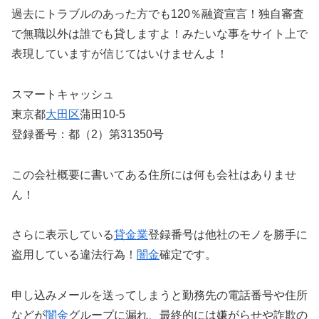
過去にトラブルのあった方でも120％融資宣言！独自審査
で無職以外は誰でも貸しますよ！みたいな事をサイト上で
表現していますが信じてはいけませんよ！
スマートキャッシュ
東京都
大田区
蒲田10-5
登録番号：都（2）第31350号
この会社概要に書いてある住所には何も会社はありませ
ん！
さらに表示している
貸金業
登録番号は他社のモノを勝手に
盗用している違法行為！
闇金
確定です。
申し込みメールを送ってしまうと勤務先の電話番号や住所
などが
闇金
グループに漏れ、最終的には嫌がらせや詐欺の