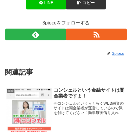
LINE
コピー
3pieceをフォローする
3piece
関連記事
コンシェルという金融サイトは闇
闇金
金業者ですよ！
㈱コンシェルというらくらくWEB融資の
サイトは闇金業者が運営しているので気
を付けてください！簡単確実借り入れ可
能！融資率強化キャンペーン中、最短5
分、10～500万円まで年率5.2％～
18.0％、保証人担保不要なんていい条件
ばかり並べていま...