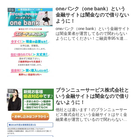
oneバンク（one bank）という
闇金
金融サイトは闇金なので借りない
ように！
oneバンク（one bank）という金融サイト
は闇金業者が運営してるので関わらない
ようにしてください！ご融資率95％達
成、即日審査で安心、業界No1低金利
5.8％〜と言葉巧みに「融資や貸しつけ」
という事を言わずに誘導するサイトで
す。会社名...
ブランニューサービス株式会社と
闇金
いう金融サイトは闇金なので借り
ないように！
他社とは違います！のブランニューサー
ビス株式会社という金融サイトはヤミ金
融業者が運営しているので関わらないよ
うにしてください！新規お客様優遇対応
中です！おまとめローン優遇中、24時間
申込み可能、他社でNGでもOK、などと