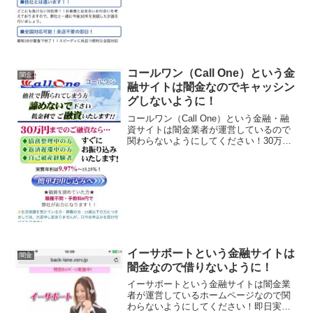
いい事ばかり書いてい...
コールワン（Call One）という金
闇金
融サイトは闇金なのでキャッシン
グしないように！
コールワン（Call One）という金融・融
資サイトは闇金業者が運営しているので
関わらないようにしてください！30万円
までのご融資ならすぐにお振込み致しま
す！実質金利は9.97％〜15.25％！職種不
問・手数料0円！なんて書いていますが完
全...
イーサポートという金融サイトは
闇金
闇金なので借りないように！
イーサポートという金融サイトは闇金業
者が運営しているホームページなので関
わらないようにしてください！即日実