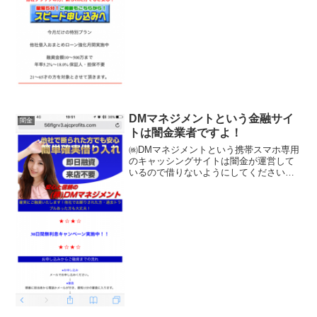
DMマネジメントという金融サイ
闇金
トは闇金業者ですよ！
㈱DMマネジメントという携帯スマホ専用
のキャッシングサイトは闇金が運営して
いるので借りないようにしてください！
即日融資・来店不要、30日間無利息キャ
ンペーン、10万~300万円の融資金額を
3.2％～12.2％の実質年率で貸し付け、担
保・保証...