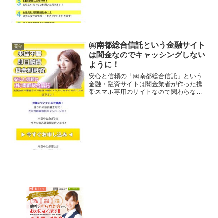
現が多数記載されており、...
㈱南都総合信託という金融サイト
闇金
は闇金なのでキャッシングしない
ように！
安心と信頼の「㈱南都総合信託」という
金融・融資サイトは闇金業者が作った携
帯スマホ専用のサイトなので関わらない
ようにしてください！来店不要、即日融
資、低金利融資！なんていい事ばかり書
いていますが全部ウソですよ！会社名：
株式会社南都総合信託住所...