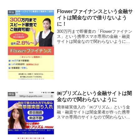
Flowerファイナンスという金融サ
闇金
イトは闇金なので借りないよう
に！
300万円まで即審査の「Flowerファイナン
ス」という携帯スマホ専用の金融・融資
サイトは闇金なので関わらないようにし
てください！300万円までスピード審査で
ご融資可能、2.8％の低金利！在籍確認一
切無し、なんていっていますが、闇金な
ので手...
㈱プリズムという金融サイトは闇
闇金
金なので関わらないように
簡単確実借入の「㈱プリズム」という金
融・融資サイトは闇金業者が作った携帯
スマホ専用のサイトなので関わらないよ
うにしてください！即日融資、30日間無
利息キャンペーン実施中、専任ファイナ
ンシャルプランナーが相談！なんていい
事ばかり書いていますが...