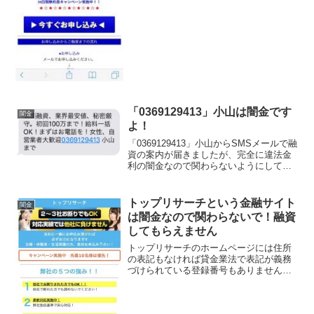
「0369129413」小山は闇金です
闇金
よ！
「0369129413」小山からSMSメールで融
資の案内が届きましたが、完全に違法金
利の闇金なので関わらないようにしてく
ださいね！高額融資、業界最安値、秘密
厳守。初回100万まで！給料一括ＯＫ！ま
ずはお電話を！女性、自営業者大歓迎と
トップリサーチという金融サイト
闇金
書いてい...
は闇金なので関わらないで！融資
してもらえません
トップリサーチのホームページには住所
の表記もなければ貸金業法で表記が義務
づけられている登録番号もありません。
正規の登録を行っているトップリサーチ
という貸金業者は存在しません。貸金業
法によって禁じられている過激な勧誘表