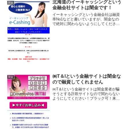
北海道のイーキャッシングという
闇金
金融会社サイトは闇金です！
イーキャッシングという金融会社は融資
率No1などと書いていますが、闇金なの
で絶対に関わらないようにしてください
ね！30日間無利息融資、確実にご融資！
最短5分で審査完了、指定口座に振り込み
ます、なんて書いていますが全部ウソな
ので信じないように...
㈱T＆Iという金融サイトは闇金な
闇金
ので融資してくれません
㈱T＆Iという金融サイトは闇金業者が騙
そうとする詐欺サイトなので関わらない
ようにしてください！ブラック可！来店
不要！最短5分！年率4.9％の低金利！
2015年下半期満足度1位！など、 良い事
ばかりでカモを釣り上げようとする闇金
サイトの特徴で...