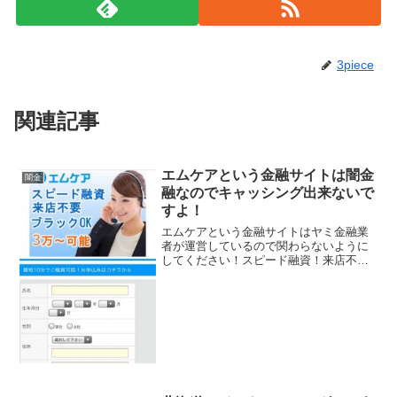
3piece
関連記事
エムケアという金融サイトは闇金
闇金
融なのでキャッシング出来ないで
すよ！
エムケアという金融サイトはヤミ金融業
者が運営しているので関わらないように
してください！スピード融資！来店不
要！ブラックOK！3万〜可能、などとい
い事ばかり書いていますが、全部ウソで
すよ！会社名：エムケアこのサイトに書
かれている会社概要を調べ...