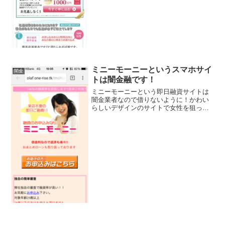
うと誘導するサイトです。会社概要を確
認すると、貸金番号も住所も記載があり
ませんでした、完全な無登...
ミニーモーニーというスマホサイ
闇金
トは闇金融です！
ミニーモーニーという即日融資サイトは
闇金業者なので借りないように！かわい
らしいデザインのサイトで女性を狙って
いますがダメですよ。最短15分で入金、
おまとめローンも扱ってます、なんて書
いていますが全部ウソですよ！会社名：
ミニーモーニーこのサイ...