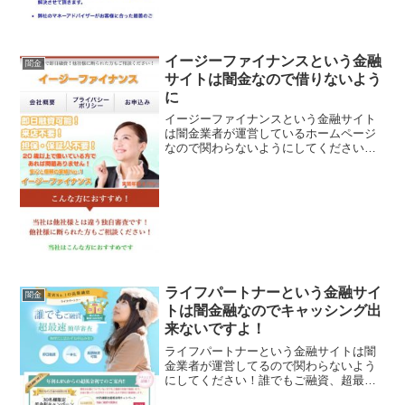
イージーファイナンスという金融
闇金
サイトは闇金なので借りないよう
に
イージーファイナンスという金融サイト
は闇金業者が運営しているホームページ
なので関わらないようにしてください！
簡単審査で即日融資、来店不要、他社と
は違う独自審査、などと良い事ばかり書
いていますが全部ウソですよ！会社名：
イージーファイナンス住所...
ライフパートナーという金融サイ
闇金
トは闇金融なのでキャッシング出
来ないですよ！
ライフパートナーという金融サイトは闇
金業者が運営してるので関わらないよう
にしてください！誰でもご融資、超最速
簡単融資！など言葉巧みに申込をさせよ