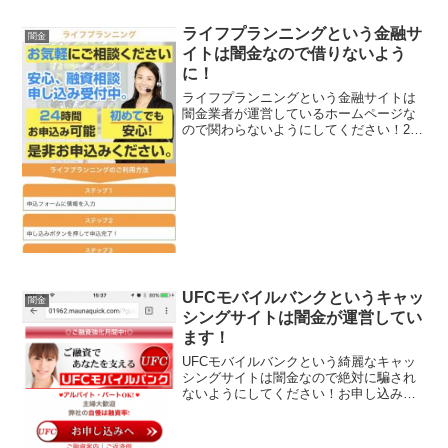
ライフプランニングという金融サ
闇金
イトは闇金なので借りないよう
に！
ライフプランニングという金融サイトは
闇金業者が運営しているホームページな
ので関わらないようにしてください！24
時間受付中！、主婦・パートの方もご相
談ください、大口から小口まで対応が可
能です、ご家族には秘密にしたい方協力
中！などいかにもすぐに...
UFCモバイルバンクというキャッ
闇金
シングサイトは闇金が運営してい
ます！
UFCモバイルバンクという綺麗なキャッ
シングサイトは闇金なので絶対に騙され
ないようにしてください！お申し込みま
で最短５分、小口～大口までワイドに対
応、１０～３００万円までの融資枠で
4.9％～18.0％の貸付利率、自慢の融資