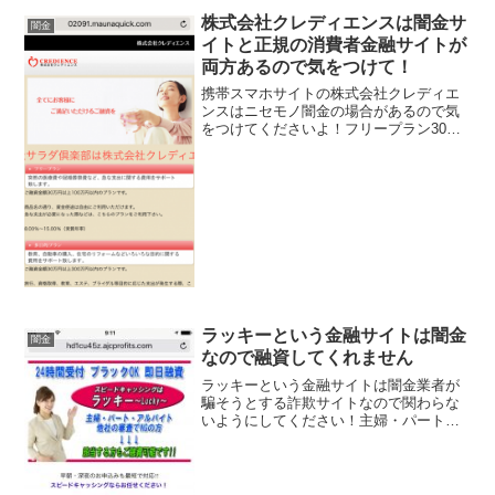
株式会社クレディエンスは闇金サ
闇金
イトと正規の消費者金融サイトが
両方あるので気をつけて！
携帯スマホサイトの株式会社クレディエ
ンスはニセモノ闇金の場合があるので気
をつけてくださいよ！フリープラン30万
~100万円以上を8.00％～15.00％の低金利
で融資と書いていますがこちらのサイト
は全部ウソです！正規のクレディエンス
様のサイ...
ラッキーという金融サイトは闇金
闇金
なので融資してくれません
ラッキーという金融サイトは闇金業者が
騙そうとする詐欺サイトなので関わらな
いようにしてください！主婦・パートの
方でも融資可能、即日融資、ブラックOK
など、 良い事ばかりでカモを釣り上げよ
うとする闇金サイトの特徴です。会社
名：ラッキー住所：東京...