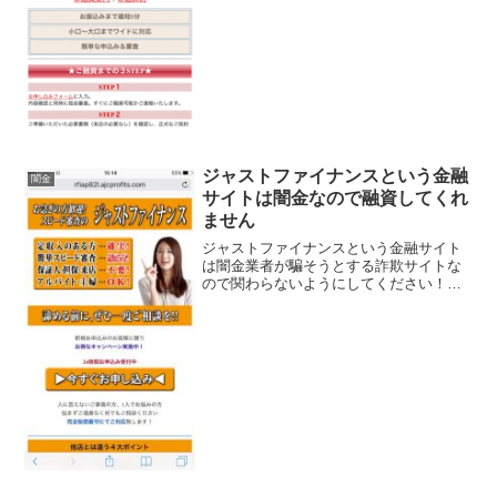
率、なんて良い事ば...
ジャストファイナンスという金融
闇金
サイトは闇金なので融資してくれ
ません
ジャストファイナンスという金融サイト
は闇金業者が騙そうとする詐欺サイトな
ので関わらないようにしてください！定
収入のある方確実、簡単スピード審査最
短5分、保証人・担保・来店不要など、
良い事ばかりでカモを釣り上げようとす
る闇金サイトの特徴です...