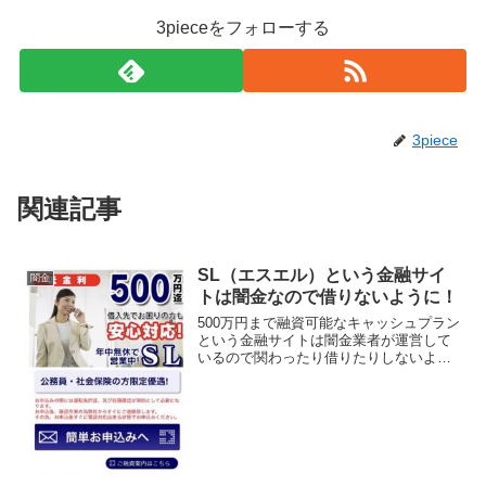
3pieceをフォローする
3piece
関連記事
SL（エスエル）という金融サイ
闇金
トは闇金なので借りないように！
500万円まで融資可能なキャッシュプラン
という金融サイトは闇金業者が運営して
いるので関わったり借りたりしないよう
に！500万円迄、借入先でお困りの方も安
心対応、年中無休で営業中 などと良い事
ばかり書いていますが全部ウソですよ！
会社名：SL（...