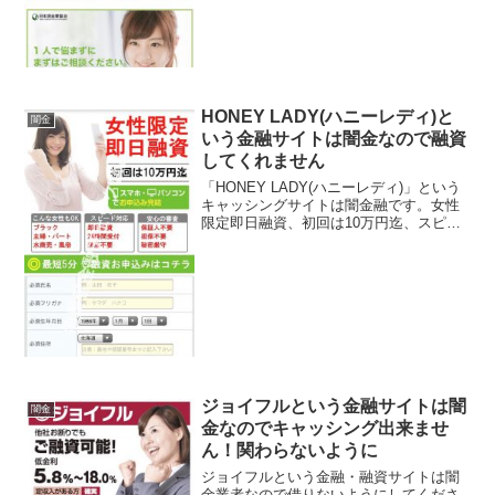
イトです。会社名：株...
HONEY LADY(ハニーレディ)と
闇金
いう金融サイトは闇金なので融資
してくれません
「HONEY LADY(ハニーレディ)」という
キャッシングサイトは闇金融です。女性
限定即日融資、初回は10万円迄、スピー
ド対応即日融資、秘密厳守の安心審査と
書いていますが、このサイトに書いてあ
る事は全てデタラメです。会社名：
HONEY LA...
ジョイフルという金融サイトは闇
闇金
金なのでキャッシング出来ませ
ん！関わらないように
ジョイフルという金融・融資サイトは闇
金業者なので借りないようにしてくださ