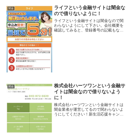
ライフという金融サイトは闇金な
闇金
ので借りないように！
ライフという金融サイトは闇金なので関
わらないようにして下さい。会社概要を
確認してみると、登録番号の記載もない
完全な闇金であることがわかりました。
勤務先の情報入力が必須でになっている
ので、申し込みしてしまうと、会社に電
話される可能性があります...
株式会社ハーツワンという金融サ
闇金
イトは闇金なので借りないよう
に！
株式会社ハーツワンという金融サイトは
闇金業者が運営してるので関わらないよ
うにしてください！新生活応援キャンペ
ーン、200万円まで特別金利でご融資しま
す、独自審査で当日融資可能です、など
言葉巧みに申込をさせようと誘導するサ