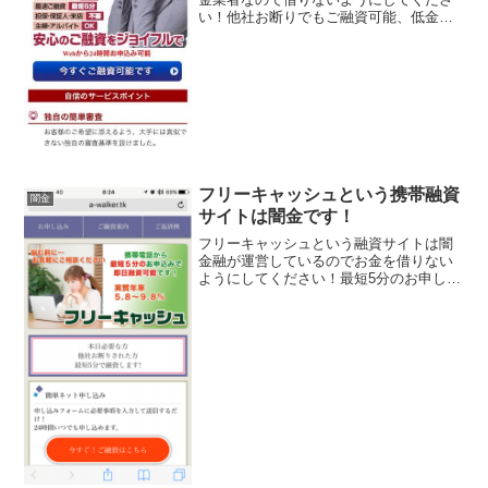
い！他社お断りでもご融資可能、低金利
5.8％～18.0％、定収入がある方確実、最
短5分で最速融資、担保・保証人・来店不
要、主婦・アルバイトでもOK、無職でも
融資可能、1...
フリーキャッシュという携帯融資
闇金
サイトは闇金です！
フリーキャッシュという融資サイトは闇
金融が運営しているのでお金を借りない
ようにしてください！最短5分のお申し込
みで即日融資可能、実質年率5.8％～
9.8％、24時間申し込み可能、1~300万円
の融資枠で担保・保証人不要なんて良い
事ばかり書い...