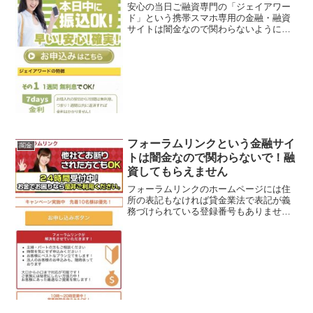
安心の当日ご融資専門の「ジェイアワー
ド」という携帯スマホ専用の金融・融資
サイトは闇金なので関わらないようにし
てください！1週間無利息でOK、本日中
に振込OK、早い！安心！確実！なんてい
っていますが、闇金なので手を出さない
ように！ 甘い条件は...
フォーラムリンクという金融サイ
闇金
トは闇金なので関わらないで！融
資してもらえません
フォーラムリンクのホームページには住
所の表記もなければ貸金業法で表記が義
務づけられている登録番号もありませ
ん。正規の登録を行っているトップリサ
ーチという貸金業者は存在しません、完
全な闇金であることがわかります。貸金
業法によって禁じられている...