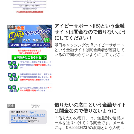
アイビーサポート(IB)という金融
闇金
サイトは闇金なので借りないよう
にしてください！
即日キャッシングのIBアイビーサポート
という金融サイトは闇金業者が運営して
いるので関わらないようにしてくださ
い！スマホ・携帯から簡ＩＢ単申し込
み、秘密厳守・信用審査・来店不要、
1~300万円を貸付利率5.8％～18.0％で融
資、返済は最長1...
借りたいの窓口という金融サイト
闇金
は闇金なので借りないように
「借りたいの窓口」は、無差別で迷惑メ
ールを送りつけてくる闇金です。メール
には、07038304237の渡瀬という人物が
担当になっているようですが、完全に闇