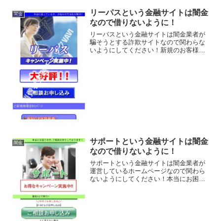
リーパスという金融サイトは闇金
闇金
なので借りないように！
リーパスという金融サイトは闇金業者が
騙そうとする詐欺サイトなので関わらな
いようにしてください！新規のお客様優
遇！キャンペーン実施中！などいい事ば
かり書いていますが、ここに書いてある
事は全てデタラメですよ。良い事ばかり
でカモを釣り上げようとす...
サポートという金融サイトは闇金
闇金
なので借りないように！
サポートという金融サイトは闇金業者が
運営しているホームページなので関わら
ないようにしてください！本当にお困り
の方、ご相談おまちしております、最短5
分で実行、完全秘密主義、などいかにも
すぐにお金を貸してくれるように書いて
いますが、信じてはいけ...