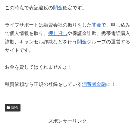
この時点で表記違反の
闇金
確定です。
ライフサポートは融資会社の振りをした
闇金
で、申し込み
で個人情報を取り、
押し貸し
や保証金詐欺、携帯電話購入
詐欺、キャンセル詐欺などを行う
闇金
グループの運営する
サイトです。
お金を貸してはくれませんよ！
融資依頼なら正規の登録をしている
消費者金融
に！
闇金
スポンサーリンク