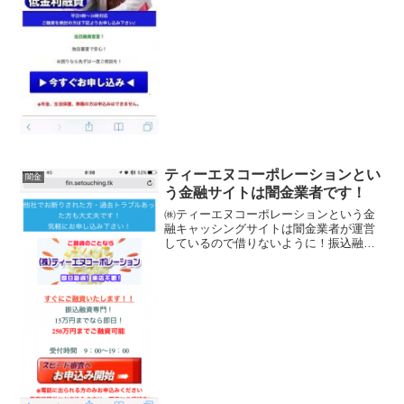
い事ばかり書いていますが、全部ウソで
すよ！会社名：株式会社新栄サービス住
所：東京都新宿区矢来町1...
ティーエヌコーポレーションとい
闇金
う金融サイトは闇金業者です！
㈱ティーエヌコーポレーションという金
融キャッシングサイトは闇金業者が運営
しているので借りないように！振込融資
専門、15万円までなら即日！250万円迄融
資可能、最短5分融資、などといい事ばか
り書いていますが全部ウソですよ！会社
名：㈱ティーエヌ...