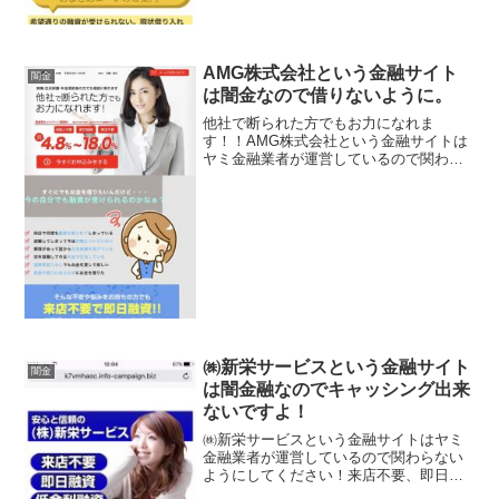
AMG株式会社という金融サイト
闇金
は闇金なので借りないように。
他社で断られた方でもお力になれま
す！！AMG株式会社という金融サイトは
ヤミ金融業者が運営しているので関わら
ないようにしてください！低金利キャン
ペーン実施中4.8％〜18.0％、家族や周り
に知られずにお金を借りたいなどといい
事ばかり書いていま...
㈱新栄サービスという金融サイト
闇金
は闇金融なのでキャッシング出来
ないですよ！
㈱新栄サービスという金融サイトはヤミ
金融業者が運営しているので関わらない
ようにしてください！来店不要、即日可
能、低金利融資、当日融資宣言などとい