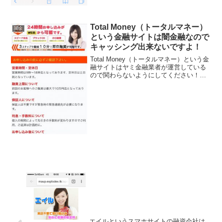
Total Money（トータルマネー）
闇金
という金融サイトは闇金融なので
キャッシング出来ないですよ！
Total Money（トータルマネー）という金
融サイトはヤミ金融業者が運営している
ので関わらないようにしてください！最
短10分でスピード融資！ブラックOK！3
万〜10万円可能、などといい事ばかり書
いていますが、全部ウソですよ！会社
名：To...
エイルというスマホサイトの融資会社は