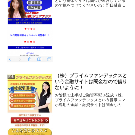
という携帯サイトは闇金が運営している
ので気をつけてくださいね！即日融資・
来店不要、30日無利息キャンペーン、融
資枠10～300万円、実質年率3.2％～
12.2％、担保保証人不要、などといい条
件ばかりを並べ...
（株）プライムファンデックスと
闇金
いう金融サイトは闇金なので借り
ないように！
お陰様で上半期ご融資率92％達成（株）
プライムファンデックスという携帯スマ
ホ専用の金融・融資サイトは闇金なので
関わらないようにしてください！審査回
答最短15分、返済も安心の低金利、全国
対応来店不要、諦めずにご相談下さい、
なんていっていますが...