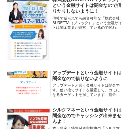
闇金
という金融サイトは闇金なので借
りたりしないように！
他社で断られても融資可能な「株式会社
BURETTA（ブレッタ）」という金融サイ
トは闇金業者が運営しているので関わっ
たり借りたりしないように！保証人不
要、即日融資、来店不要、低金利4.7%〜
18.0%！ などと良い事ばかり書いていま
すが全部ウ...
アップデートという金融サイトは
闇金
闇金なので借りないように
アップデートと言う金融サイトは闇金で
す。使い捨てサイトを量産して、カモに
なるターゲットを探しています、貸金会
社は法律で金融庁に登録が義務づけられ
ていますが、その登録をしていない違法
業者なので、絶対に申し込まないように
シルクマネーという金融サイトは
闇金
してください。今現在金融...
闇金なのでキャッシング出来ませ
んよ！
本日限定！特別融資実施中の「シルクマ