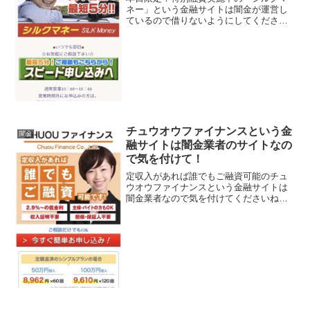
ネー」という金融サイトは闇金が運営し
ているので借りないようにしてくださ
い！いつでも即日、安心の低金利4.6％～
15.0％、簡単審査最短5分！融資額は
10~500万円で100％融資、などといい条
件ばかり並べ...
チュウオウファイナンスという金
闇金
融サイトは闇金業者のサイトなの
で気を付けて！
定収入があれば誰でもご融資可能のチュ
ウオウファイナンスという金融サイトは
闇金業者なので気を付けてくださいね！
2.9％〜の低金利、主婦・アルバイト方も
OK、収入証明不要、担保・保証人不要ご
相談だけでもOKなどとすぐにお金を貸し
てくれそうなこと...