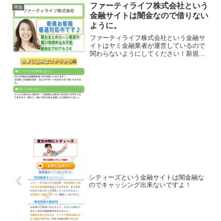
ファーティライフ株式会社という
闇金
金融サイトは闇金なので借りない
ように。
ファーティライフ株式会社という金融サ
イトはヤミ金融業者が運営しているので
関わらないようにしてください！新規お
客様優遇対応中です！おまとめローン優
遇中、24時間申込み可能、他社でNGでも
OK、などといい事ばかり書いています
が、会社概要を含めて...
シティーズという金融サイトは闇金融な
のでキャッシング出来ないですよ！