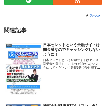
3piece
関連記事
日本セレクトという金融サイトは
闇金
闇金融なのでキャッシングしない
ように！
日本セレクトという金融サイトはヤミ金
融業者が運営しているので関わらないよ
うにしてください！最短5分で受付完了！
来店不要！他社でお断りされた方でも
OK、などといい事ばかり書いています
が、全部ウソですよ！会社名：日本セレ
クト住所：東京都千代田区...
株式会社BURETTA（ブレッタ）